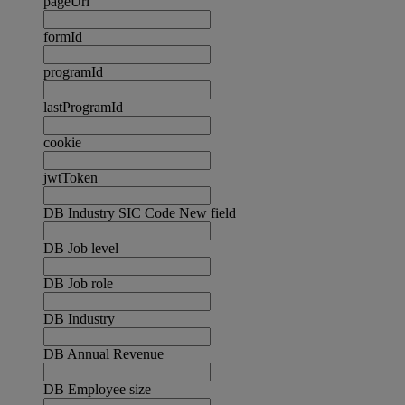
pageUrl
formId
programId
lastProgramId
cookie
jwtToken
DB Industry SIC Code New field
DB Job level
DB Job role
DB Industry
DB Annual Revenue
DB Employee size