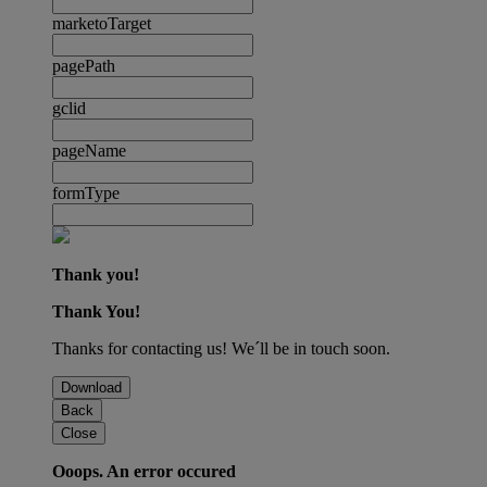
marketoTarget
pagePath
gclid
pageName
formType
Thank you!
Thank You!
Thanks for contacting us! We´ll be in touch soon.
Download
Back
Close
Ooops. An error occured