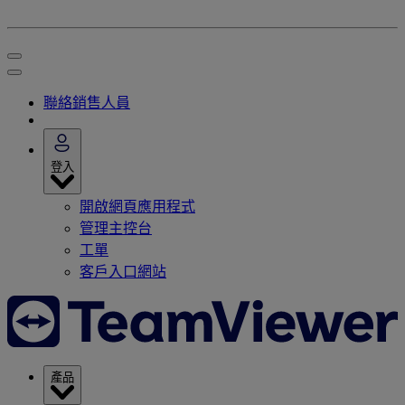
聯絡銷售人員
登入
開啟網頁應用程式
管理主控台
工單
客戶入口網站
產品