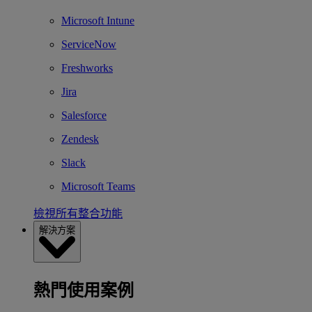
Microsoft Intune
ServiceNow
Freshworks
Jira
Salesforce
Zendesk
Slack
Microsoft Teams
檢視所有整合功能
解決方案
熱門使用案例