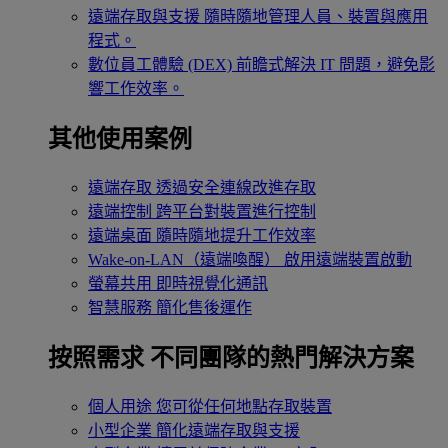
遠端存取與支援
隨時隨地管理人員、裝置與應用
程式。
數位員工體驗 (DEX)
前瞻式解決 IT 問題，避免影
響工作效率。
其他使用案例
遠端存取
透過安全連線改進存取
遠端控制
跨平台對裝置進行控制
遠端桌面
隨時隨地提升工作效率
Wake-on-LAN（遠端喚醒）
啟用遠端裝置啟動
螢幕共用
即時視覺化通訊
智慧服務
簡化售後運作
按照需求
不同團隊的熱門解決方案
個人用途
您可從任何地點存取裝置
小型企業
簡化遠端存取與支援