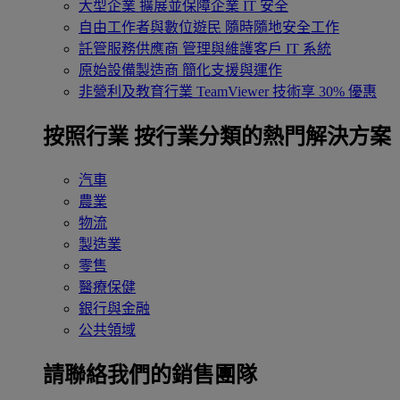
大型企業
擴展並保障企業 IT 安全
自由工作者與數位遊民
隨時隨地安全工作
託管服務供應商
管理與維護客戶 IT 系統
原始設備製造商
簡化支援與運作
非營利及教育行業
TeamViewer 技術享 30% 優惠
按照行業
按行業分類的熱門解決方案
汽車
農業
物流
製造業
零售
醫療保健
銀行與金融
公共領域
請聯絡我們的銷售團隊