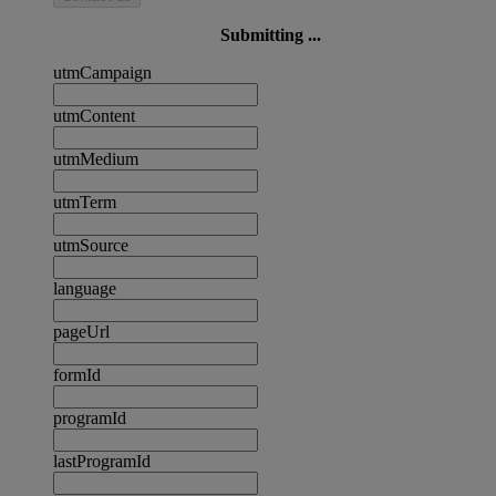
Submitting ...
utmCampaign
utmContent
utmMedium
utmTerm
utmSource
language
pageUrl
formId
programId
lastProgramId