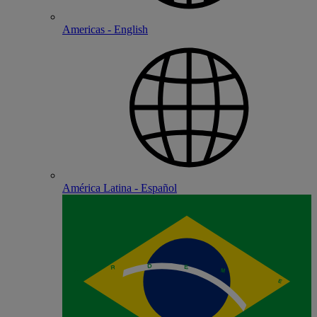
Americas - English
América Latina - Español