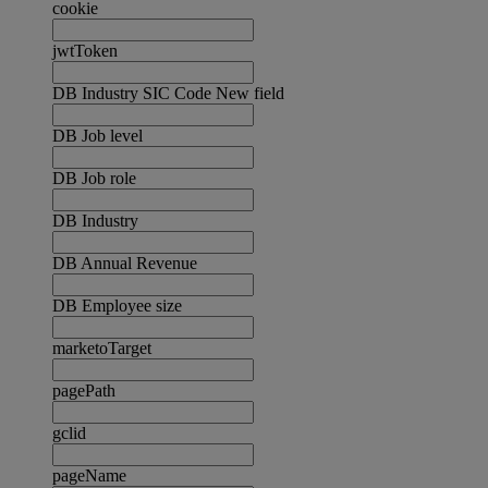
cookie
jwtToken
DB Industry SIC Code New field
DB Job level
DB Job role
DB Industry
DB Annual Revenue
DB Employee size
marketoTarget
pagePath
gclid
pageName