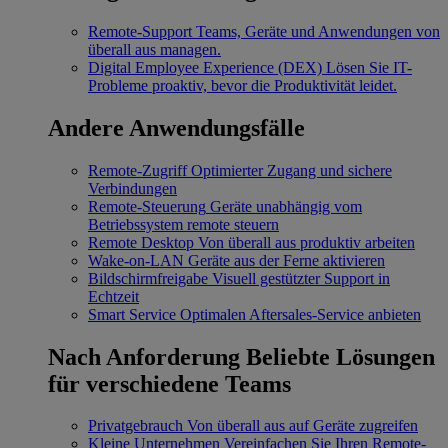
Remote-Support
Teams, Geräte und Anwendungen von
überall aus managen.
Digital Employee Experience (DEX)
Lösen Sie IT-
Probleme proaktiv, bevor die Produktivität leidet.
Andere Anwendungsfälle
Remote-Zugriff
Optimierter Zugang und sichere
Verbindungen
Remote-Steuerung
Geräte unabhängig vom
Betriebssystem remote steuern
Remote Desktop
Von überall aus produktiv arbeiten
Wake-on-LAN
Geräte aus der Ferne aktivieren
Bildschirmfreigabe
Visuell gestützter Support in
Echtzeit
Smart Service
Optimalen Aftersales-Service anbieten
Nach Anforderung
Beliebte Lösungen
für verschiedene Teams
Privatgebrauch
Von überall aus auf Geräte zugreifen
Kleine Unternehmen
Vereinfachen Sie Ihren Remote-