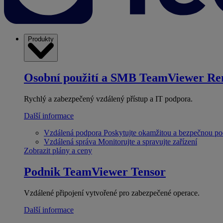
Produkty
Osobní použití a SMB
TeamViewer Re
Rychlý a zabezpečený vzdálený přístup a IT podpora.
Další informace
Vzdálená podpora
Poskytujte okamžitou a bezpečnou p
Vzdálená správa
Monitorujte a spravujte zařízení
Zobrazit plány a ceny
Podnik
TeamViewer Tensor
Vzdálené připojení vytvořené pro zabezpečené operace.
Další informace