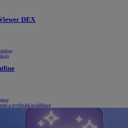
Viewer DEX
problémy
 úkoly
tline
rukou
nání a zvyšování kvalifikace