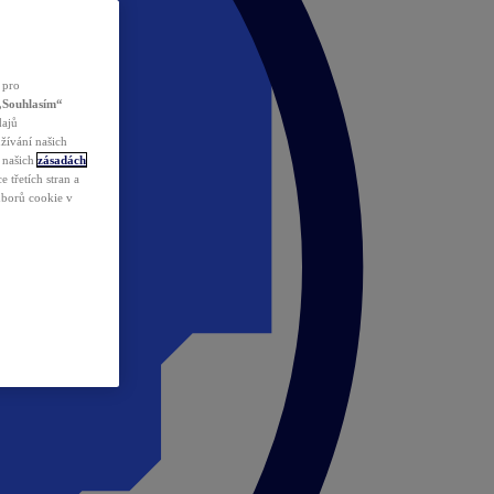
 pro
„Souhlasím“
dajů
žívání našich
v našich
zásadách
 třetích stran a
ouborů cookie v