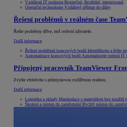
Vzdálená IT podpora
Bezpečná, flexibilní, integrovaná
Operační technologie
Vzdálený přístup do dílny
Řešení problémů v reálném čase
Team
Řešte problémy dříve, než ovlivní uživatele.
Další informace
Řešení problémů koncových bodů
Identifikujte a řešte 
Automatizace koncových bodů
Automatizujte rutinní IT
Připojený pracovník
TeamViewer Fron
Zvyšte efektivitu s průmyslovou rozšířenou realitou.
Další informace
Logistika a sklady
Manipulace s materiálem bez použití 
Školení a nástup do zaměstnání
Rychlý nástup do zaměst