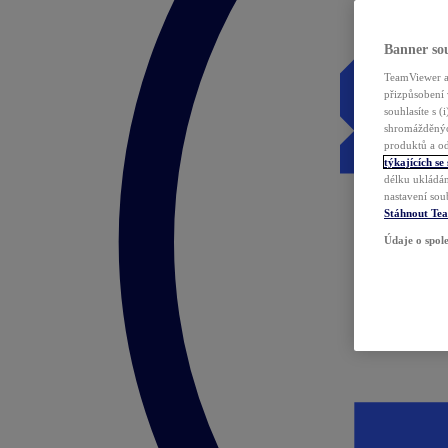
Banner sou
TeamViewer a 
přizpůsobení 
souhlasíte s 
shromážděnýc
produktů a od
týkajících se
délku ukládán
nastavení sou
Stáhnout Te
Údaje o spole