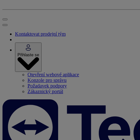
Kontaktovat prodejní tým
Přihlaste se
Otevření webové aplikace
Konzole pro správu
Požadavek podpory
Zákaznický portál