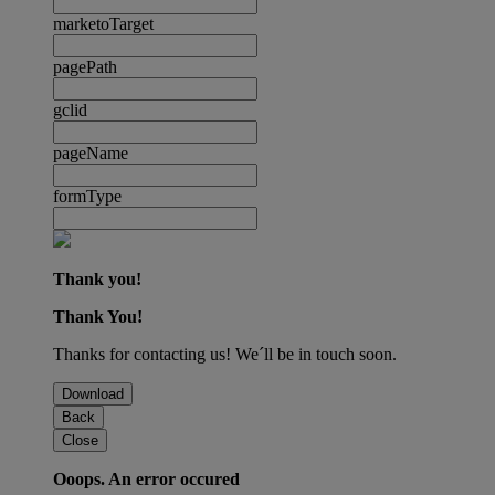
marketoTarget
pagePath
gclid
pageName
formType
Thank you!
Thank You!
Thanks for contacting us! We´ll be in touch soon.
Download
Back
Close
Ooops. An error occured