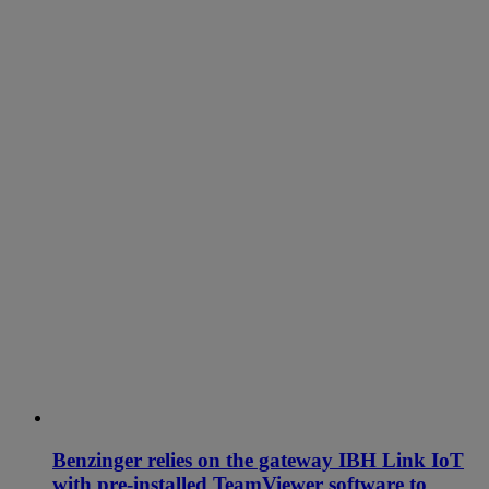
Benzinger relies on the gateway IBH Link IoT
with pre-installed TeamViewer software to