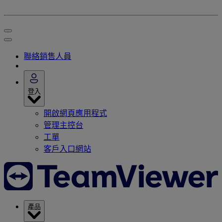
聯絡銷售人員
登入
開啟網頁應用程式
管理主控台
工單
客戶入口網站
產品