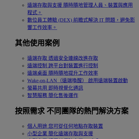
遠端存取與支援
隨時隨地管理人員、裝置與應用
程式。
數位員工體驗 (DEX)
前瞻式解決 IT 問題，避免影
響工作效率。
其他使用案例
遠端存取
透過安全連線改進存取
遠端控制
跨平台對裝置進行控制
遠端桌面
隨時隨地提升工作效率
Wake-on-LAN（遠端喚醒）
啟用遠端裝置啟動
螢幕共用
即時視覺化通訊
智慧服務
簡化售後運作
按照需求
不同團隊的熱門解決方案
個人用途
您可從任何地點存取裝置
小型企業
簡化遠端存取與支援