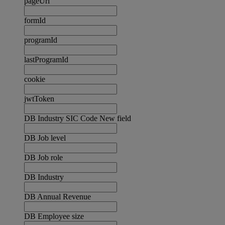
pageUrl
formId
programId
lastProgramId
cookie
jwtToken
DB Industry SIC Code New field
DB Job level
DB Job role
DB Industry
DB Annual Revenue
DB Employee size