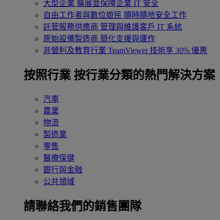
大型企業
擴展並保障企業 IT 安全
自由工作者與數位遊民
隨時隨地安全工作
託管服務供應商
管理與維護客戶 IT 系統
原始設備製造商
簡化支援與運作
非營利及教育行業
TeamViewer 技術享 30% 優惠
按照行業
按行業分類的熱門解決方案
汽車
農業
物流
製造業
零售
醫療保健
銀行與金融
公共領域
請聯絡我們的銷售團隊