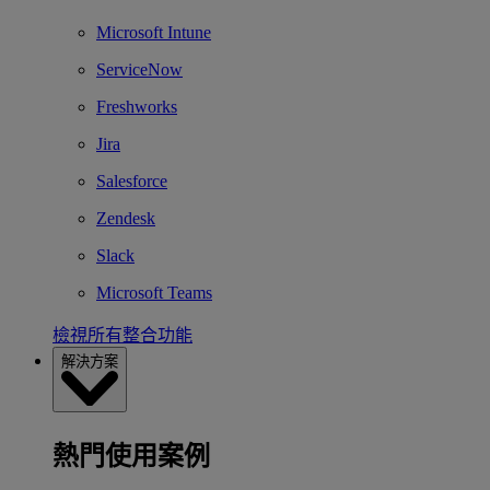
Microsoft Intune
ServiceNow
Freshworks
Jira
Salesforce
Zendesk
Slack
Microsoft Teams
檢視所有整合功能
解決方案
熱門使用案例