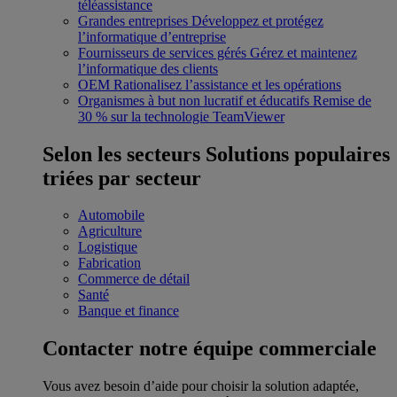
téléassistance
Grandes entreprises
Développez et protégez
l’informatique d’entreprise
Fournisseurs de services gérés
Gérez et maintenez
l’informatique des clients
OEM
Rationalisez l’assistance et les opérations
Organismes à but non lucratif et éducatifs
Remise de
30 % sur la technologie TeamViewer
Selon les secteurs
Solutions populaires
triées par secteur
Automobile
Agriculture
Logistique
Fabrication
Commerce de détail
Santé
Banque et finance
Contacter notre équipe commerciale
Vous avez besoin d’aide pour choisir la solution adaptée,