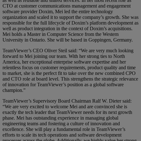
as well as reusable and shared services. In her most recent role as
CTO at customer communications management and engagement
software provider Doxim, Mei led the entire technology
organization and scaled it to support the company’s growth. She was
responsible for the full lifecycle of Doxim’s platform development as
well as product integration in the context of Doxim’s acquisitions.
Mei holds a Master in Computer Science from the Western
University in Ontario. She will be based in Goppingen, Germany.
TeamViewer’s CEO Oliver Steil said: “We are very much looking
forward to Mei joining our team. With her strong ties to North
America, her exceptional enterprise software expertise and her
relentless focus on customer requirements, product quality and time
to market, she is the perfect fit to take over the new combined CPO
and CTO role at board level. This strengthens the strategic relevance
of innovation for TeamViewer’s position as a global software
champion.”
TeamViewer’s Supervisory Board Chairman Ralf W. Dieter said:
“We are very excited to welcome Mei and are convinced she is
exactly the tech leader that TeamViewer needs for its next growth
phase. Mei has outstanding experience in managing global
engineering teams and fostering a culture of innovation and
excellence. She will play a fundamental role in TeamViewer’s
efforts to scale its tech operations and software development
processes across the globe. Additionally, we highly value her strong