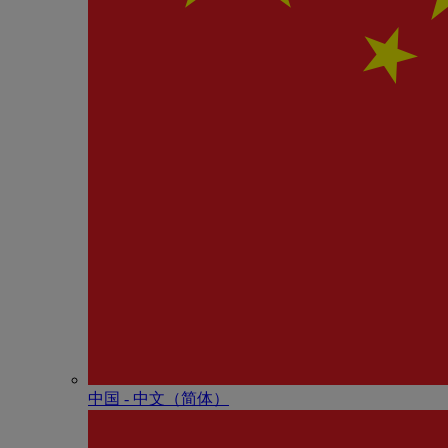
中国 - 中⽂（简体）