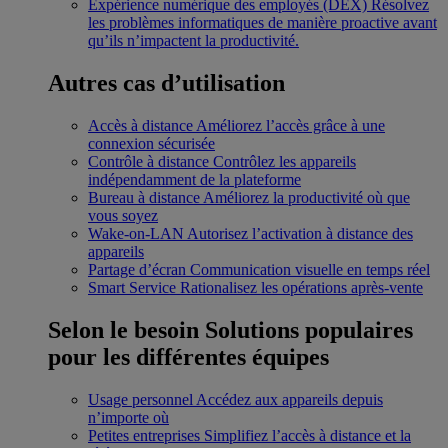
Expérience numérique des employés (DEX)
Résolvez
les problèmes informatiques de manière proactive avant
qu’ils n’impactent la productivité.
Autres cas d’utilisation
Accès à distance
Améliorez l’accès grâce à une
connexion sécurisée
Contrôle à distance
Contrôlez les appareils
indépendamment de la plateforme
Bureau à distance
Améliorez la productivité où que
vous soyez
Wake-on-LAN
Autorisez l’activation à distance des
appareils
Partage d’écran
Communication visuelle en temps réel
Smart Service
Rationalisez les opérations après-vente
Selon le besoin
Solutions populaires
pour les différentes équipes
Usage personnel
Accédez aux appareils depuis
n’importe où
Petites entreprises
Simplifiez l’accès à distance et la