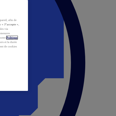
pareil, afin de
ur
« J’accepte »
,
ées via
s mesures
 notre
Politique
iers et la durée
ent de cookies