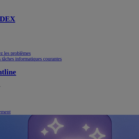
 DEX
vez les problèmes
 tâches informatiques courantes
tline
.
nement