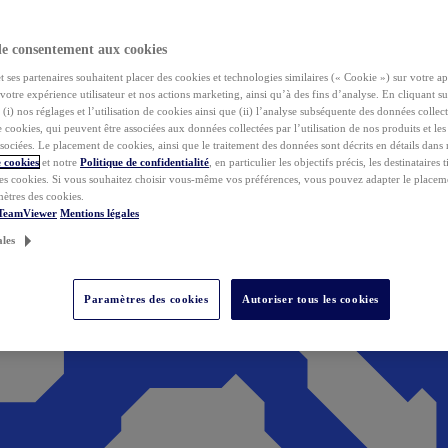
de consentement aux cookies
ses partenaires souhaitent placer des cookies et technologies similaires (« Cookie ») sur votre ap
votre expérience utilisateur et nos actions marketing, ainsi qu’à des fins d’analyse. En cliquant s
(i) nos réglages et l’utilisation de cookies ainsi que (ii) l’analyse subséquente des données collect
de cookies, qui peuvent être associées aux données collectées par l’utilisation de nos produits et le
sociées. Le placement de cookies, ainsi que le traitement des données sont décrits en détails dans
 cookies
et notre
Politique de confidentialité
, en particulier les objectifs précis, les destinataires t
es cookies. Si vous souhaitez choisir vous-même vos préférences, vous pouvez adapter le placem
mètres des cookies.
 TeamViewer
Mentions légales
ales
Paramètres des cookies
Autoriser tous les cookies