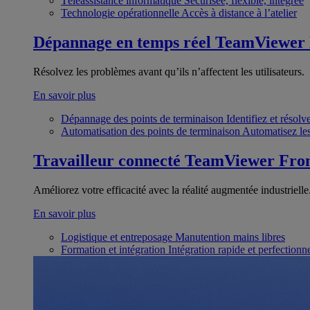
Téléassistance informatique
Sécurisée, flexible, intégrée
Technologie opérationnelle
Accès à distance à l’atelier
Dépannage en temps réel
TeamViewer
Résolvez les problèmes avant qu’ils n’affectent les utilisateurs.
En savoir plus
Dépannage des points de terminaison
Identifiez et résol
Automatisation des points de terminaison
Automatisez les
Travailleur connecté
TeamViewer Fron
Améliorez votre efficacité avec la réalité augmentée industrielle
En savoir plus
Logistique et entreposage
Manutention mains libres
Formation et intégration
Intégration rapide et perfection