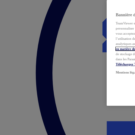
Bannière 
TeamViewer et 
personnaliser 
vous acceptez 
l’utilisation 
analytiques as
en matière de
de stockage d
dans les Para
Téléchargez
Mentions lég