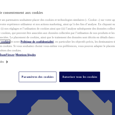
de consentement aux cookies
ses partenaires souhaitent placer des cookies et technologies similaires (« Cookie ») sur votre ap
votre expérience utilisateur et nos actions marketing, ainsi qu’à des fins d’analyse. En cliquant s
(i) nos réglages et l’utilisation de cookies ainsi que (ii) l’analyse subséquente des données collect
de cookies, qui peuvent être associées aux données collectées par l’utilisation de nos produits et le
sociées. Le placement de cookies, ainsi que le traitement des données sont décrits en détails dans
 cookies
et notre
Politique de confidentialité
, en particulier les objectifs précis, les destinataires t
es cookies. Si vous souhaitez choisir vous-même vos préférences, vous pouvez adapter le placem
mètres des cookies.
 TeamViewer
Mentions légales
ales
Paramètres des cookies
Autoriser tous les cookies