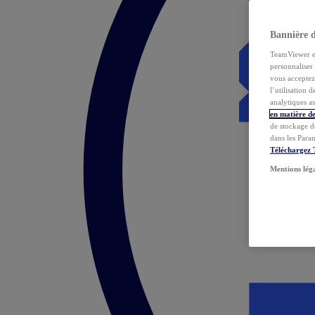
Bannière 
TeamViewer et 
personnaliser 
vous acceptez 
l’utilisation 
analytiques as
en matière de
de stockage d
dans les Para
Téléchargez
Mentions lég