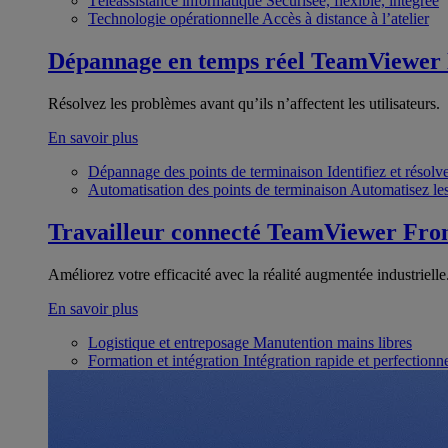
Téléassistance informatique
Sécurisée, flexible, intégrée
Technologie opérationnelle
Accès à distance à l’atelier
Dépannage en temps réel
TeamViewer
Résolvez les problèmes avant qu’ils n’affectent les utilisateurs.
En savoir plus
Dépannage des points de terminaison
Identifiez et résol
Automatisation des points de terminaison
Automatisez les
Travailleur connecté
TeamViewer Fron
Améliorez votre efficacité avec la réalité augmentée industrielle
En savoir plus
Logistique et entreposage
Manutention mains libres
Formation et intégration
Intégration rapide et perfection