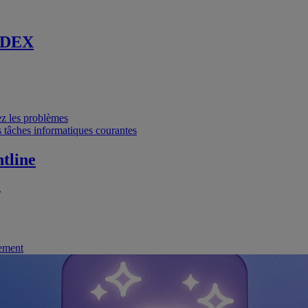
 DEX
vez les problèmes
 tâches informatiques courantes
tline
.
nement