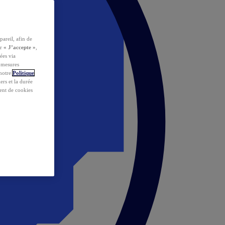
pareil, afin de
ur
« J’accepte »
,
ées via
s mesures
 notre
Politique
iers et la durée
ent de cookies