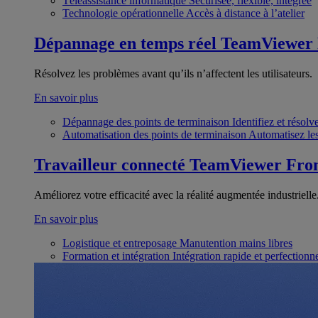
Téléassistance informatique
Sécurisée, flexible, intégrée
Technologie opérationnelle
Accès à distance à l’atelier
Dépannage en temps réel
TeamViewer
Résolvez les problèmes avant qu’ils n’affectent les utilisateurs.
En savoir plus
Dépannage des points de terminaison
Identifiez et résol
Automatisation des points de terminaison
Automatisez les
Travailleur connecté
TeamViewer Fron
Améliorez votre efficacité avec la réalité augmentée industrielle
En savoir plus
Logistique et entreposage
Manutention mains libres
Formation et intégration
Intégration rapide et perfection