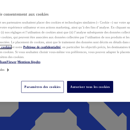
de consentement aux cookies
ses partenaires souhaitent placer des cookies et technologies similaires (« Cookie ») sur votre ap
votre expérience utilisateur et nos actions marketing, ainsi qu’à des fins d’analyse. En cliquant s
(i) nos réglages et l’utilisation de cookies ainsi que (ii) l’analyse subséquente des données collect
de cookies, qui peuvent être associées aux données collectées par l’utilisation de nos produits et le
sociées. Le placement de cookies, ainsi que le traitement des données sont décrits en détails dans
 cookies
et notre
Politique de confidentialité
, en particulier les objectifs précis, les destinataires t
es cookies. Si vous souhaitez choisir vous-même vos préférences, vous pouvez adapter le placem
mètres des cookies.
 TeamViewer
Mentions légales
ales
Paramètres des cookies
Autoriser tous les cookies