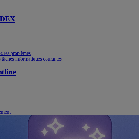
 DEX
vez les problèmes
 tâches informatiques courantes
tline
.
nement