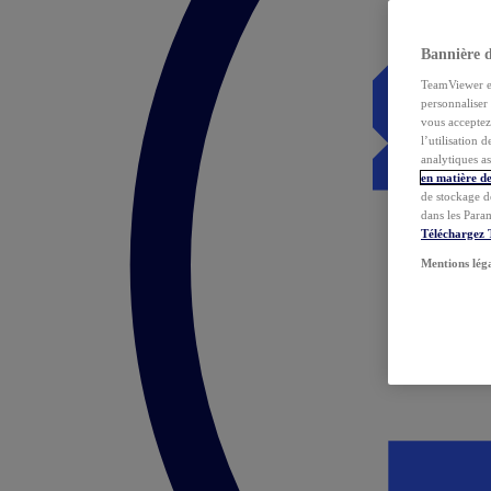
Bannière 
TeamViewer et 
personnaliser 
vous acceptez 
l’utilisation 
analytiques as
en matière de
de stockage d
dans les Para
Téléchargez
Mentions lég