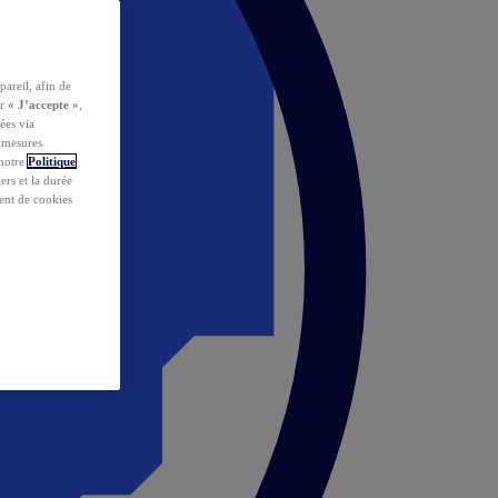
pareil, afin de
ur
« J’accepte »
,
ées via
s mesures
 notre
Politique
iers et la durée
ent de cookies