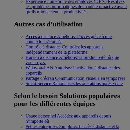
Expérience numérique des employés (DEX)
Résolvez
les problèmes informatiques de manière proactive avant
qu’ils n’impactent la productivité.
Autres cas d’utilisation
Accès à distance
Améliorez l’accès grâce à une
connexion sécurisée
Contrôle à distance
Contrôlez les appareils
indépendamment de la plateforme
Bureau à distance
Améliorez la productivité où que
vous soyez
Wake-on-LAN
Autorisez l’activation à distance des
appareils
Partage d’écran
Communication visuelle en temps réel
Smart Service
Rationalisez les opérations après-vente
Selon le besoin
Solutions populaires
pour les différentes équipes
Usage personnel
Accédez aux appareils depuis
n’importe où
Petites entreprises
Simplifiez l’accès à distance et la