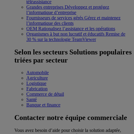
téléassistance
Grandes entreprises
Développez et protégez
l’informatique d’entreprise
Fournisseurs de services gérés
Gérez et maintenez
l’informatique des clients
OEM
Rationalisez l’assistance et les opérations
Organismes à but non lucratif et éducatifs
Remise de
30 % sur la technologie TeamViewer
Selon les secteurs
Solutions populaires
triées par secteur
Automobile
Agriculture
Logistique
Fabrication
Commerce de détail
Santé
Banque et finance
Contacter notre équipe commerciale
Vous avez besoin d’aide pour choisir la solution adaptée,