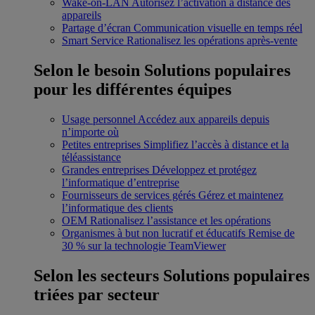
Wake-on-LAN
Autorisez l’activation à distance des
appareils
Partage d’écran
Communication visuelle en temps réel
Smart Service
Rationalisez les opérations après-vente
Selon le besoin
Solutions populaires
pour les différentes équipes
Usage personnel
Accédez aux appareils depuis
n’importe où
Petites entreprises
Simplifiez l’accès à distance et la
téléassistance
Grandes entreprises
Développez et protégez
l’informatique d’entreprise
Fournisseurs de services gérés
Gérez et maintenez
l’informatique des clients
OEM
Rationalisez l’assistance et les opérations
Organismes à but non lucratif et éducatifs
Remise de
30 % sur la technologie TeamViewer
Selon les secteurs
Solutions populaires
triées par secteur