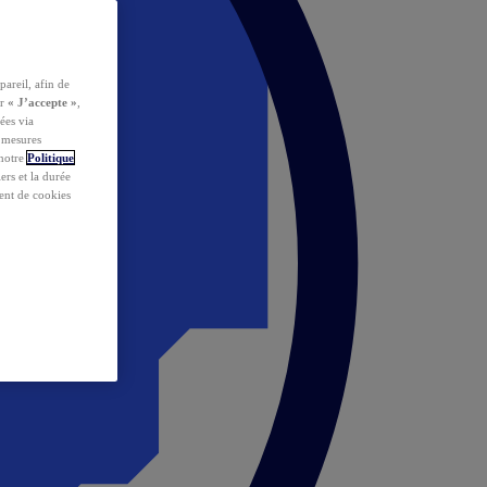
pareil, afin de
ur
« J’accepte »
,
ées via
s mesures
 notre
Politique
iers et la durée
ent de cookies