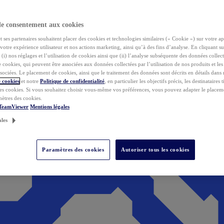
de consentement aux cookies
ses partenaires souhaitent placer des cookies et technologies similaires (« Cookie ») sur votre ap
votre expérience utilisateur et nos actions marketing, ainsi qu’à des fins d’analyse. En cliquant s
(i) nos réglages et l’utilisation de cookies ainsi que (ii) l’analyse subséquente des données collect
de cookies, qui peuvent être associées aux données collectées par l’utilisation de nos produits et le
sociées. Le placement de cookies, ainsi que le traitement des données sont décrits en détails dans
 cookies
et notre
Politique de confidentialité
, en particulier les objectifs précis, les destinataires t
es cookies. Si vous souhaitez choisir vous-même vos préférences, vous pouvez adapter le placem
mètres des cookies.
 TeamViewer
Mentions légales
ales
Paramètres des cookies
Autoriser tous les cookies