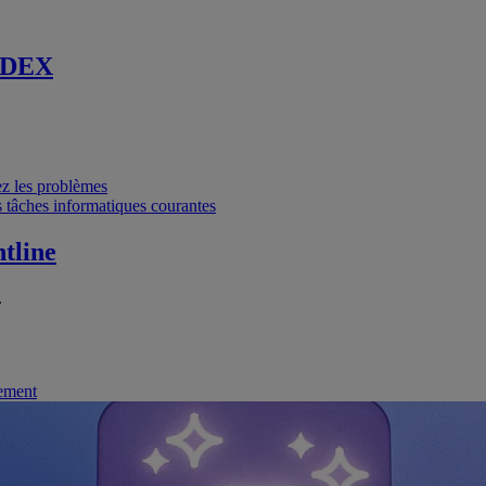
 DEX
vez les problèmes
 tâches informatiques courantes
tline
.
nement