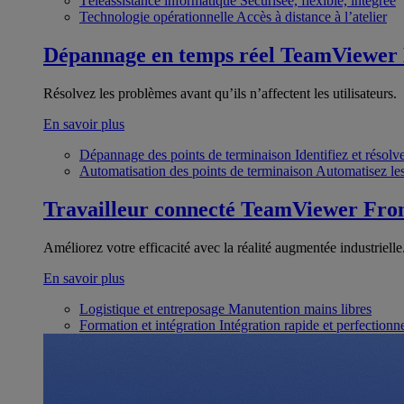
Téléassistance informatique
Sécurisée, flexible, intégrée
Technologie opérationnelle
Accès à distance à l’atelier
Dépannage en temps réel
TeamViewer
Résolvez les problèmes avant qu’ils n’affectent les utilisateurs.
En savoir plus
Dépannage des points de terminaison
Identifiez et résol
Automatisation des points de terminaison
Automatisez les
Travailleur connecté
TeamViewer Fron
Améliorez votre efficacité avec la réalité augmentée industrielle
En savoir plus
Logistique et entreposage
Manutention mains libres
Formation et intégration
Intégration rapide et perfection