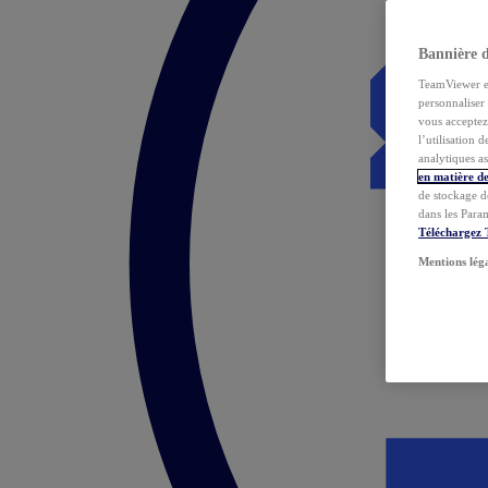
Bannière 
TeamViewer et 
personnaliser 
vous acceptez 
l’utilisation 
analytiques as
en matière de
de stockage d
dans les Para
Téléchargez
Mentions lég