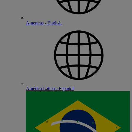
Americas - English
América Latina - Español