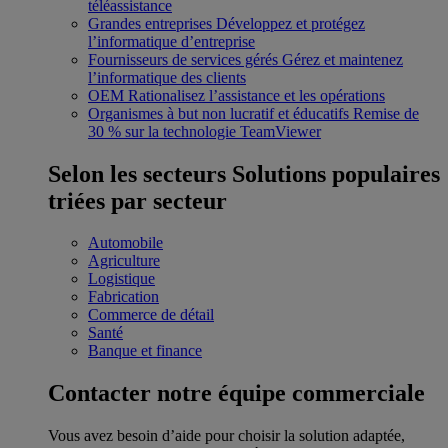
téléassistance
Grandes entreprises
Développez et protégez
l’informatique d’entreprise
Fournisseurs de services gérés
Gérez et maintenez
l’informatique des clients
OEM
Rationalisez l’assistance et les opérations
Organismes à but non lucratif et éducatifs
Remise de
30 % sur la technologie TeamViewer
Selon les secteurs
Solutions populaires
triées par secteur
Automobile
Agriculture
Logistique
Fabrication
Commerce de détail
Santé
Banque et finance
Contacter notre équipe commerciale
Vous avez besoin d’aide pour choisir la solution adaptée,