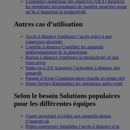
Expérience numérique des employés (DEX)
Résolvez
les problèmes informatiques de manière proactive avant
qu’ils n’impactent la productivité.
Autres cas d’utilisation
Accès à distance
Améliorez l’accès grâce à une
connexion sécurisée
Contrôle à distance
Contrôlez les appareils
indépendamment de la plateforme
Bureau à distance
Améliorez la productivité où que
vous soyez
Wake-on-LAN
Autorisez l’activation à distance des
appareils
Partage d’écran
Communication visuelle en temps réel
Smart Service
Rationalisez les opérations après-vente
Selon le besoin
Solutions populaires
pour les différentes équipes
Usage personnel
Accédez aux appareils depuis
n’importe où
Petites entreprises
Simplifiez l’accès à distance et la