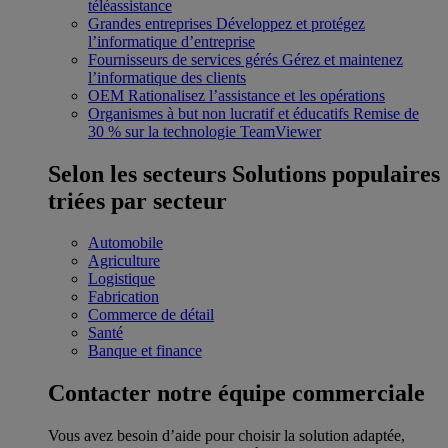
téléassistance
Grandes entreprises
Développez et protégez
l’informatique d’entreprise
Fournisseurs de services gérés
Gérez et maintenez
l’informatique des clients
OEM
Rationalisez l’assistance et les opérations
Organismes à but non lucratif et éducatifs
Remise de
30 % sur la technologie TeamViewer
Selon les secteurs
Solutions populaires
triées par secteur
Automobile
Agriculture
Logistique
Fabrication
Commerce de détail
Santé
Banque et finance
Contacter notre équipe commerciale
Vous avez besoin d’aide pour choisir la solution adaptée,