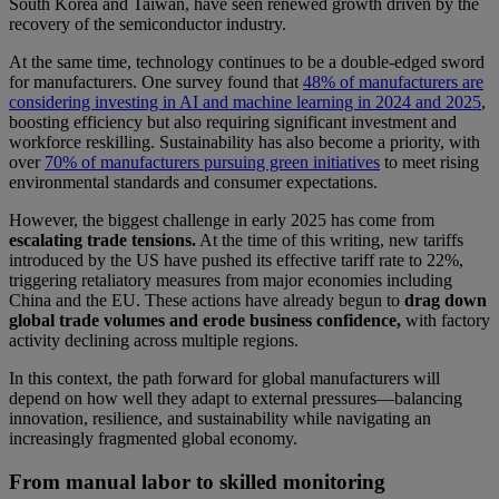
South Korea and Taiwan, have seen renewed growth driven by the
recovery of the semiconductor industry.
At the same time, technology continues to be a double-edged sword
for manufacturers. One survey found that
48% of manufacturers are
considering investing in AI and machine learning in 2024 and 2025
,
boosting efficiency but also requiring significant investment and
workforce reskilling. Sustainability has also become a priority, with
over
70% of manufacturers pursuing green initiatives
to meet rising
environmental standards and consumer expectations.
However, the biggest challenge in early 2025 has come from
escalating trade tensions.
At the time of this writing, new tariffs
introduced by the US have pushed its effective tariff rate to 22%,
triggering retaliatory measures from major economies including
China and the EU. These actions have already begun to
drag down
global trade volumes and erode business confidence,
with factory
activity declining across multiple regions.
In this context, the path forward for global manufacturers will
depend on how well they adapt to external pressures—balancing
innovation, resilience, and sustainability while navigating an
increasingly fragmented global economy.
From manual labor to skilled monitoring