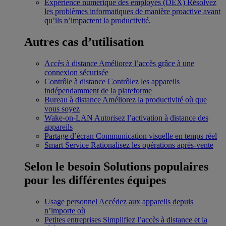
Expérience numérique des employés (DEX)
Résolvez
les problèmes informatiques de manière proactive avant
qu’ils n’impactent la productivité.
Autres cas d’utilisation
Accès à distance
Améliorez l’accès grâce à une
connexion sécurisée
Contrôle à distance
Contrôlez les appareils
indépendamment de la plateforme
Bureau à distance
Améliorez la productivité où que
vous soyez
Wake-on-LAN
Autorisez l’activation à distance des
appareils
Partage d’écran
Communication visuelle en temps réel
Smart Service
Rationalisez les opérations après-vente
Selon le besoin
Solutions populaires
pour les différentes équipes
Usage personnel
Accédez aux appareils depuis
n’importe où
Petites entreprises
Simplifiez l’accès à distance et la