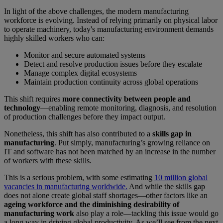
In light of the above challenges, the modern manufacturing
workforce is evolving. Instead of relying primarily on physical labor
to operate machinery, today's manufacturing environment demands
highly skilled workers who can:
Monitor and secure automated systems
Detect and resolve production issues before they escalate
Manage complex digital ecosystems
Maintain production continuity across global operations
This shift requires
more connectivity between people and
technology
—enabling remote monitoring, diagnosis, and resolution
of production challenges before they impact output.
Nonetheless, this shift has also contributed to a
skills gap in
manufacturing
. Put simply, manufacturing’s growing reliance on
IT and software has not been matched by an increase in the number
of workers with these skills.
This is a serious problem, with some estimating
10 million global
vacancies in manufacturing worldwide.
And while the skills gap
does not alone create global staff shortages—other factors like an
ageing workforce and the diminishing desirability of
manufacturing work
also play a role—tackling this issue would go
a long way in driving global productivity. As we’ll see from the next