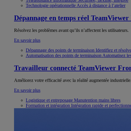
Téléassistance informatique
Sécurisée, flexible, intégrée
Technologie opérationnelle
Accès à distance à l’atelier
Dépannage en temps réel
TeamViewer
Résolvez les problèmes avant qu’ils n’affectent les utilisateurs.
En savoir plus
Dépannage des points de terminaison
Identifiez et résol
Automatisation des points de terminaison
Automatisez les
Travailleur connecté
TeamViewer Fron
Améliorez votre efficacité avec la réalité augmentée industrielle
En savoir plus
Logistique et entreposage
Manutention mains libres
Formation et intégration
Intégration rapide et perfection