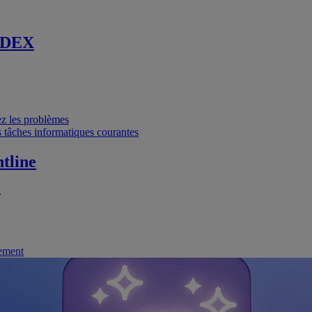
 DEX
vez les problèmes
 tâches informatiques courantes
tline
.
nement