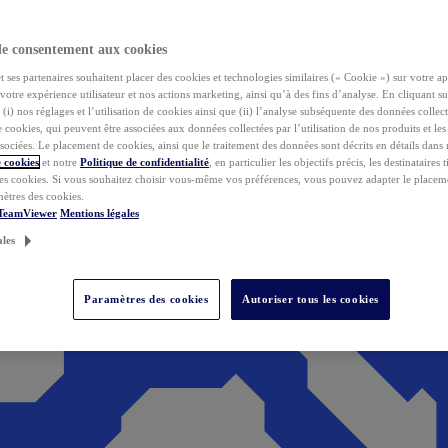
de consentement aux cookies
ses partenaires souhaitent placer des cookies et technologies similaires (« Cookie ») sur votre ap
votre expérience utilisateur et nos actions marketing, ainsi qu’à des fins d’analyse. En cliquant s
(i) nos réglages et l’utilisation de cookies ainsi que (ii) l’analyse subséquente des données collect
de cookies, qui peuvent être associées aux données collectées par l’utilisation de nos produits et le
sociées. Le placement de cookies, ainsi que le traitement des données sont décrits en détails dans
 cookies
et notre
Politique de confidentialité
, en particulier les objectifs précis, les destinataires t
es cookies. Si vous souhaitez choisir vous-même vos préférences, vous pouvez adapter le placem
mètres des cookies.
 TeamViewer
Mentions légales
ales
Paramètres des cookies
Autoriser tous les cookies