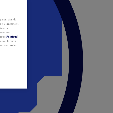
pareil, afin de
ur
« J’accepte »
,
ées via
s mesures
 notre
Politique
iers et la durée
ent de cookies