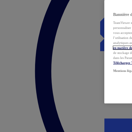
Bannière 
TeamViewer et 
personnaliser 
vous acceptez 
l’utilisation 
analytiques as
en matière de
de stockage d
dans les Para
Téléchargez
Mentions lég