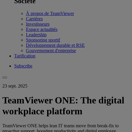
Société
À propos de TeamViewer
Carrières
Investisseurs
Espace actualités
Leadership
Sponsoring sportif
Développement durable et RSE
Gouvernement d'entreprise
Tarification
Subscribe
23 sept. 2025
TeamViewer ONE: The digital
workplace platform
TeamViewer ONE helps lean IT teams move from break-fix to
proactive support, boosting productivity and digital employee