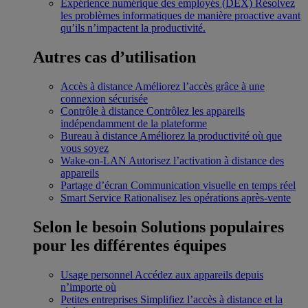
Expérience numérique des employés (DEX)
Résolvez
les problèmes informatiques de manière proactive avant
qu’ils n’impactent la productivité.
Autres cas d’utilisation
Accès à distance
Améliorez l’accès grâce à une
connexion sécurisée
Contrôle à distance
Contrôlez les appareils
indépendamment de la plateforme
Bureau à distance
Améliorez la productivité où que
vous soyez
Wake-on-LAN
Autorisez l’activation à distance des
appareils
Partage d’écran
Communication visuelle en temps réel
Smart Service
Rationalisez les opérations après-vente
Selon le besoin
Solutions populaires
pour les différentes équipes
Usage personnel
Accédez aux appareils depuis
n’importe où
Petites entreprises
Simplifiez l’accès à distance et la