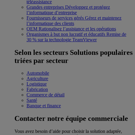
téléassistance
Grandes entreprises
Développez et protégez
l’informatique d’entreprise
Fournisseurs de services gérés
Gérez et maintenez
l’informatique des clients
OEM
Rationalisez l’assistance et les opérations
Organismes à but non lucratif et éducatifs
Remise de
30 % sur la technologie TeamViewer
Selon les secteurs
Solutions populaires
triées par secteur
Automobile
Agriculture
Logistique
Fabrication
Commerce de détail
Santé
Banque et finance
Contacter notre équipe commerciale
Vous avez besoin d’aide pour choisir la solution adaptée,