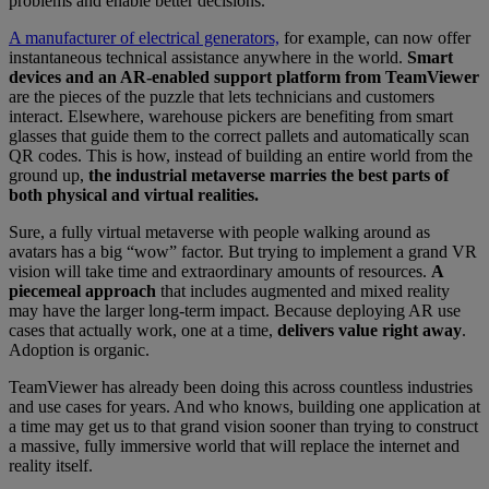
problems and enable better decisions.
A manufacturer of electrical generators,
for example, can now offer
instantaneous technical assistance anywhere in the world.
Smart
devices and an AR-enabled support platform from TeamViewer
are the pieces of the puzzle that lets technicians and customers
interact. Elsewhere, warehouse pickers are benefiting from smart
glasses that guide them to the correct pallets and automatically scan
QR codes. This is how, instead of building an entire world from the
ground up,
the industrial metaverse marries the best parts of
both physical and virtual realities.
Sure, a fully virtual metaverse with people walking around as
avatars has a big “wow” factor. But trying to implement a grand VR
vision will take time and extraordinary amounts of resources.
A
piecemeal approach
that includes augmented and mixed reality
may have the larger long-term impact. Because deploying AR use
cases that actually work, one at a time,
delivers value right away
.
Adoption is organic.
TeamViewer has already been doing this across countless industries
and use cases for years. And who knows, building one application at
a time may get us to that grand vision sooner than trying to construct
a massive, fully immersive world that will replace the internet and
reality itself.