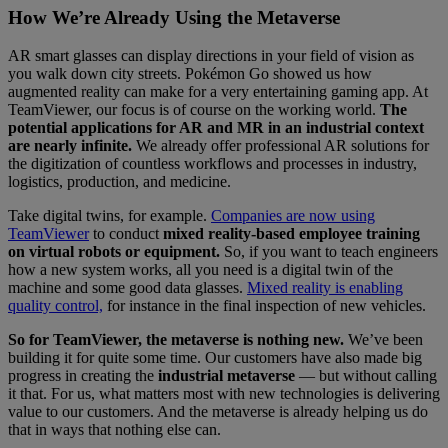
How We’re Already Using the Metaverse
AR smart glasses can display directions in your field of vision as
you walk down city streets. Pokémon Go showed us how
augmented reality can make for a very entertaining gaming app. At
TeamViewer, our focus is of course on the working world.
The
potential applications for AR and MR in an industrial context
are nearly infinite.
We already offer professional AR solutions for
the digitization of countless workflows and processes in industry,
logistics, production, and medicine.
Take digital twins, for example.
Companies are now using
TeamViewer
to conduct
mixed reality-based employee training
on virtual robots or equipment.
So, if you want to teach engineers
how a new system works, all you need is a digital twin of the
machine and some good data glasses.
Mixed reality is enabling
quality control,
for instance in the final inspection of new vehicles.
So for TeamViewer, the metaverse is nothing new.
We’ve been
building it for quite some time. Our customers have also made big
progress in creating the
industrial metaverse
— but without calling
it that. For us, what matters most with new technologies is delivering
value to our customers. And the metaverse is already helping us do
that in ways that nothing else can.