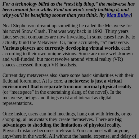
For a technology billed as the “next big thing,” the metaverse has
been around for a while. Find out who’s really building it, and
why you’ll be benefiting sooner than you think. [by
Matt Bulow
]
Neal Stephenson dreamt up something he called the Metaverse for
his novel Snow Crash. That was way back in 1992. Thirty years
later, several companies are now investing, in some cases heavily, to
actually build the Metaverse. Or, more accurately, “a” metaverse.
Various players are currently developing virtual worlds,
each
according to their own unique visions. Some are more well-known
and well-funded, but most revolve around virtual reality (VR)
spaces accessed through VR headsets.
Current day metaverses also share some basic similarities with their
fictional forerunner. At its core,
a metaverse is just a virtual
environment that is separate from our normal physical reality
(or “meatspace” in the entertaining slang of the novel). In the
metaverse, beings and things exist and interact as digital
representations.
Once inside, users can hold meetings, hang out with friends, or go
shopping, all as avatars they create themselves. There are
big
advantages to shedding the limitations of physical reality.
Physical distance becomes irrelevant. You can meet with anyone,
anywhere in the world. All without the hassle, expense, and delay of