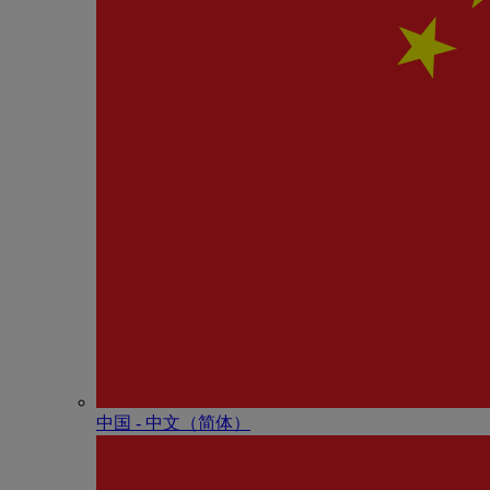
中国 - 中⽂（简体）