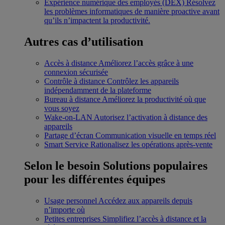
Expérience numérique des employés (DEX)
Résolvez
les problèmes informatiques de manière proactive avant
qu’ils n’impactent la productivité.
Autres cas d’utilisation
Accès à distance
Améliorez l’accès grâce à une
connexion sécurisée
Contrôle à distance
Contrôlez les appareils
indépendamment de la plateforme
Bureau à distance
Améliorez la productivité où que
vous soyez
Wake-on-LAN
Autorisez l’activation à distance des
appareils
Partage d’écran
Communication visuelle en temps réel
Smart Service
Rationalisez les opérations après-vente
Selon le besoin
Solutions populaires
pour les différentes équipes
Usage personnel
Accédez aux appareils depuis
n’importe où
Petites entreprises
Simplifiez l’accès à distance et la