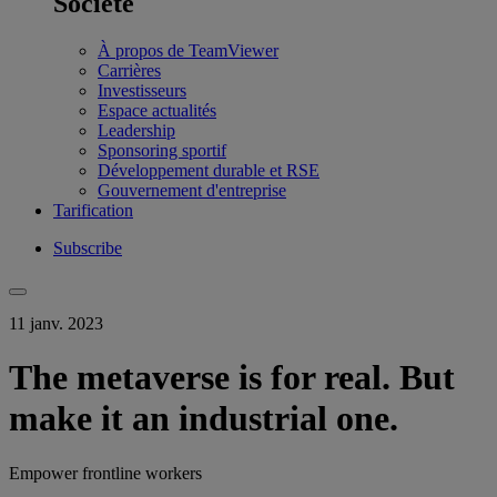
Société
À propos de TeamViewer
Carrières
Investisseurs
Espace actualités
Leadership
Sponsoring sportif
Développement durable et RSE
Gouvernement d'entreprise
Tarification
Subscribe
11 janv. 2023
The metaverse is for real. But
make it an industrial one.
Empower frontline workers