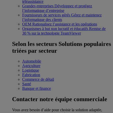
téléassistance
Grandes entreprises
Développez et protégez
l’informatique d’entreprise
Fournisseurs de services gérés
Gérez et maintenez
l’informatique des clients
OEM
Rationalisez l’assistance et les opérations
Organismes à but non lucratif et éducatifs
Remise de
30 % sur la technologie TeamViewer
Selon les secteurs
Solutions populaires
triées par secteur
Automobile
Agriculture
Logistique
Fabrication
Commerce de détail
Santé
Banque et finance
Contacter notre équipe commerciale
Vous avez besoin d’aide pour choisir la solution adaptée,