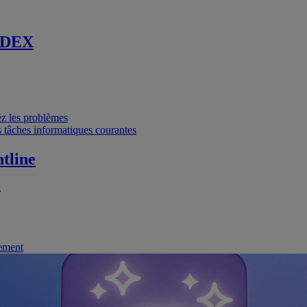
 DEX
vez les problèmes
 tâches informatiques courantes
tline
.
nement