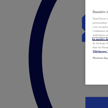
Bannière 
TeamViewer et 
personnaliser 
vous acceptez 
l’utilisation 
analytiques as
en matière de
de stockage d
dans les Para
Téléchargez
Mentions lég