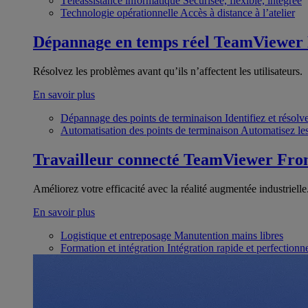
Téléassistance informatique
Sécurisée, flexible, intégrée
Technologie opérationnelle
Accès à distance à l’atelier
Dépannage en temps réel
TeamViewer
Résolvez les problèmes avant qu’ils n’affectent les utilisateurs.
En savoir plus
Dépannage des points de terminaison
Identifiez et résol
Automatisation des points de terminaison
Automatisez les
Travailleur connecté
TeamViewer Fron
Améliorez votre efficacité avec la réalité augmentée industrielle
En savoir plus
Logistique et entreposage
Manutention mains libres
Formation et intégration
Intégration rapide et perfection