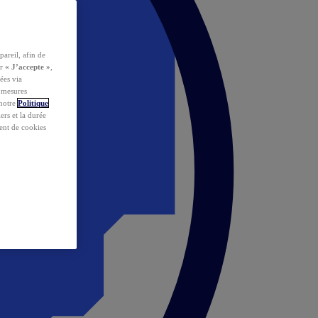
pareil, afin de
ur
« J’accepte »
,
ées via
s mesures
 notre
Politique
iers et la durée
ent de cookies