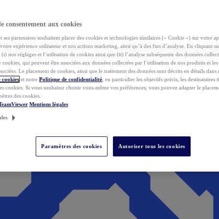
de consentement aux cookies
ses partenaires souhaitent placer des cookies et technologies similaires (« Cookie ») sur votre ap
votre expérience utilisateur et nos actions marketing, ainsi qu’à des fins d’analyse. En cliquant s
(i) nos réglages et l’utilisation de cookies ainsi que (ii) l’analyse subséquente des données collect
de cookies, qui peuvent être associées aux données collectées par l’utilisation de nos produits et le
sociées. Le placement de cookies, ainsi que le traitement des données sont décrits en détails dans
 cookies
et notre
Politique de confidentialité
, en particulier les objectifs précis, les destinataires t
es cookies. Si vous souhaitez choisir vous-même vos préférences, vous pouvez adapter le placem
mètres des cookies.
 TeamViewer
Mentions légales
ales
Paramètres des cookies
Autoriser tous les cookies