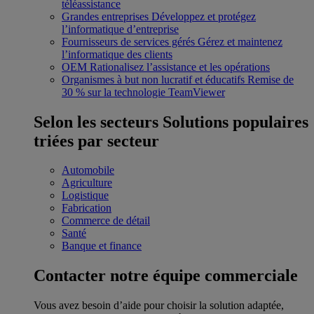
téléassistance
Grandes entreprises
Développez et protégez
l’informatique d’entreprise
Fournisseurs de services gérés
Gérez et maintenez
l’informatique des clients
OEM
Rationalisez l’assistance et les opérations
Organismes à but non lucratif et éducatifs
Remise de
30 % sur la technologie TeamViewer
Selon les secteurs
Solutions populaires
triées par secteur
Automobile
Agriculture
Logistique
Fabrication
Commerce de détail
Santé
Banque et finance
Contacter notre équipe commerciale
Vous avez besoin d’aide pour choisir la solution adaptée,