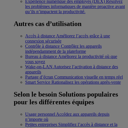
Expérience numérique des employés (DEX)
Résolvez
les problèmes informatiques de manière proactive avant
qu’ils n’impactent la productivité.
Autres cas d’utilisation
Accès à distance
Améliorez l’accès grâce à une
connexion sécurisée
Contrôle à distance
Contrôlez les appareils
indépendamment de la plateforme
Bureau à distance
Améliorez la productivité où que
vous soyez
Wake-on-LAN
Autorisez l’activation à distance des
appareils
Partage d’écran
Communication visuelle en temps réel
Smart Service
Rationalisez les opérations après-vente
Selon le besoin
Solutions populaires
pour les différentes équipes
Usage personnel
Accédez aux appareils depuis
n’importe où
Petites entreprises
Simplifiez l’accès à distance et la