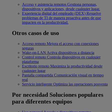
Acceso y asistencia remotos
Gestiona personas,
dispositivos y aplicaciones, desde cualquier lugar.
Experiencia digital del empleado (DEX)
Resuelve
problemas de TI de manera proactiva antes de que
impacten en la productividad.
Otros casos de uso
Acceso remoto
Mejora el acceso con conexiones
seguras
Wake-on-LAN
Activa dispositivos a distancia
Control remoto
Controla dispositivos en cualquier
plataforma
Escritorio remoto
Maximiza la productividad desde
cualquier lugar
Pantalla compartida
Comunicación visual en tiempo
real
Servicio inteligente
Optimiza las operaciones posventa
Por necesidad
Soluciones populares
para diferentes equipos