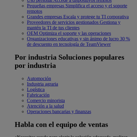
Uso personal
Accede a dispositivos remotos
Pequeñas empresas
Simplifica el acceso y el soporte
remotos
Grandes empresas
Escala y protege tu TI corporativa
Proveedores de servicios gestionados
Gestiona y
mantén la TI de tus clientes
OEM
Optimiza el soporte y las operaciones
Organizaciones educativas y sin ánimo de lucro
30 %
de descuento en tecnología de TeamViewer
Por industria
Soluciones populares
por industria
Automoción
Industria agraria
Logística
Fabricación
Comercio minorista
Atención a la salud
Operaciones bancarias y finanzas
Habla con el equipo de ventas