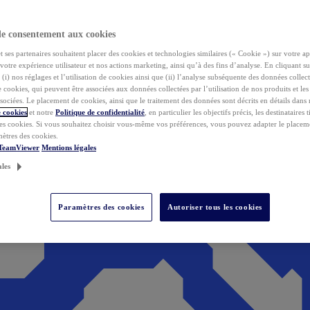
de consentement aux cookies
ses partenaires souhaitent placer des cookies et technologies similaires (« Cookie ») sur votre ap
votre expérience utilisateur et nos actions marketing, ainsi qu’à des fins d’analyse. En cliquant s
(i) nos réglages et l’utilisation de cookies ainsi que (ii) l’analyse subséquente des données collect
de cookies, qui peuvent être associées aux données collectées par l’utilisation de nos produits et le
sociées. Le placement de cookies, ainsi que le traitement des données sont décrits en détails dans
 cookies
et notre
Politique de confidentialité
, en particulier les objectifs précis, les destinataires t
es cookies. Si vous souhaitez choisir vous-même vos préférences, vous pouvez adapter le placem
mètres des cookies.
 TeamViewer
Mentions légales
ales
Paramètres des cookies
Autoriser tous les cookies