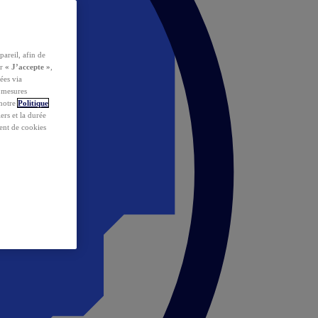
pareil, afin de
ur
« J’accepte »
,
ées via
s mesures
 notre
Politique
iers et la durée
ent de cookies