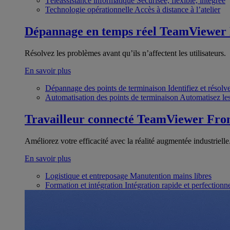
Téléassistance informatique
Sécurisée, flexible, intégrée
Technologie opérationnelle
Accès à distance à l’atelier
Dépannage en temps réel
TeamViewer
Résolvez les problèmes avant qu’ils n’affectent les utilisateurs.
En savoir plus
Dépannage des points de terminaison
Identifiez et résol
Automatisation des points de terminaison
Automatisez les
Travailleur connecté
TeamViewer Fron
Améliorez votre efficacité avec la réalité augmentée industrielle
En savoir plus
Logistique et entreposage
Manutention mains libres
Formation et intégration
Intégration rapide et perfection