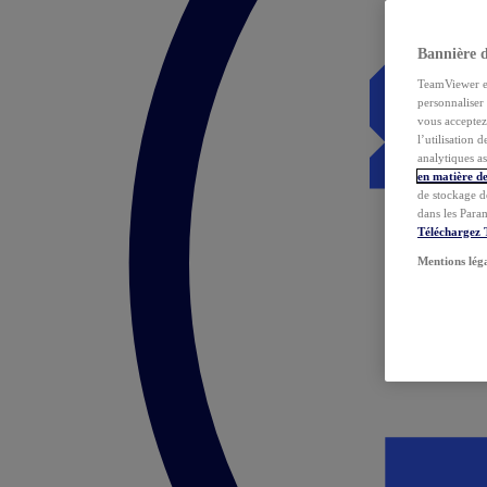
Bannière 
TeamViewer et 
personnaliser 
vous acceptez 
l’utilisation 
analytiques as
en matière de
de stockage d
dans les Para
Téléchargez
Mentions lég