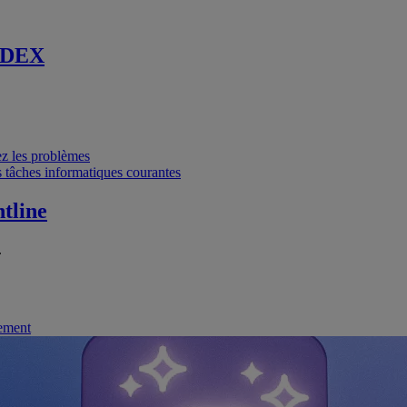
 DEX
vez les problèmes
 tâches informatiques courantes
tline
.
nement