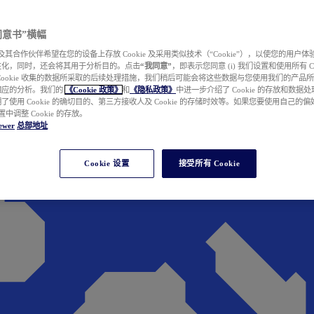
e 同意书”横幅
wer 及其合作伙伴希望在您的设备上存放 Cookie 及采用类似技术（“Cookie”），以使您的用
性化，同时，还会将其用于分析目的。点击
“我同意”
，即表示您同意 (i) 我们设置和使用所有 Cook
Cookie 收集的数据所采取的后续处理措施，我们稍后可能会将这些数据与您使用我们的产品
相应的分析。我们的
《Cookie 政策》
和
《隐私政策》
中进一步介绍了 Cookie 的存放和数据
了使用 Cookie 的确切目的、第三方接收人及 Cookie 的存储时效等。如果您要使用自己的
 设置中调整 Cookie 的存放。
ewer
总部地址
Cookie 设置
接受所有 Cookie