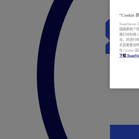
“Cooki
TeamVie
措施更具个
我们对利用 
合，并进行
尤其着重说明
在 Cookie
下载 TeamVi