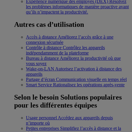
Expérience numérique des employés (DEX)
Résolvez
les problèmes informatiques de manière proactive avant
qu’ils n’impactent la productivité.
Autres cas d’utilisation
Accès à distance
Améliorez l’accès grâce à une
connexion sécurisée
Contrôle à distance
Contrôlez les appareils
indépendamment de la plateforme
Bureau à distance
Améliorez la productivité où que
vous soyez
Wake-on-LAN
Autorisez l’activation à distance des
appareils
Partage d’écran
Communication visuelle en temps réel
Smart Service
Rationalisez les opérations après-vente
Selon le besoin
Solutions populaires
pour les différentes équipes
Usage personnel
Accédez aux appareils depuis
n’importe où
Petites entreprises
Simplifiez l’accès à distance et la