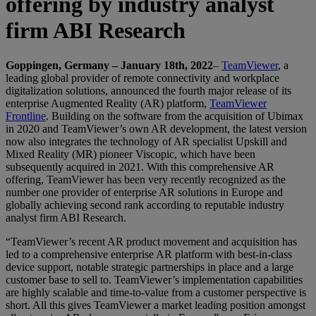
offering by industry analyst
firm ABI Research
Goppingen, Germany – January 18th, 2022
–
TeamViewer
, a
leading global provider of remote connectivity and workplace
digitalization solutions, announced the fourth major release of its
enterprise Augmented Reality (AR) platform,
TeamViewer
Frontline
. Building on the software from the acquisition of Ubimax
in 2020 and TeamViewer’s own AR development, the latest version
now also integrates the technology of AR specialist Upskill and
Mixed Reality (MR) pioneer Viscopic, which have been
subsequently acquired in 2021. With this comprehensive AR
offering, TeamViewer has been very recently recognized as the
number one provider of enterprise AR solutions in Europe and
globally achieving second rank according to reputable industry
analyst firm ABI Research.
“TeamViewer’s recent AR product movement and acquisition has
led to a comprehensive enterprise AR platform with best-in-class
device support, notable strategic partnerships in place and a large
customer base to sell to. TeamViewer’s implementation capabilities
are highly scalable and time-to-value from a customer perspective is
short. All this gives TeamViewer a market leading position amongst