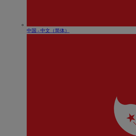
中国 - 中⽂（简体）