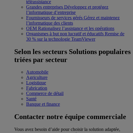
téléassistance
Grandes entreprises
Développez et protégez
l’informatique d’entreprise
Fournisseurs de services gérés
Gérez et maintenez
l’informatique des clients
OEM
Rationalisez l’assistance et les opérations
Organismes à but non lucratif et éducatifs
Remise de
30 % sur la technologie TeamViewer
Selon les secteurs
Solutions populaires
triées par secteur
Automobile
Agriculture
Logistique
Fabrication
Commerce de détail
Santé
Banque et finance
Contacter notre équipe commerciale
Vous avez besoin d’aide pour choisir la solution adaptée,