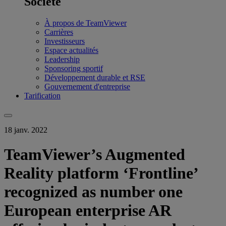
Société
À propos de TeamViewer
Carrières
Investisseurs
Espace actualités
Leadership
Sponsoring sportif
Développement durable et RSE
Gouvernement d'entreprise
Tarification
18 janv. 2022
TeamViewer’s Augmented
Reality platform ‘Frontline’
recognized as number one
European enterprise AR