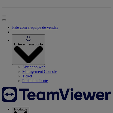
Fale com a equipe de vendas
Entre em sua conta
Abrir app web
Management Console
Ticket
Portal do cliente
Produtos