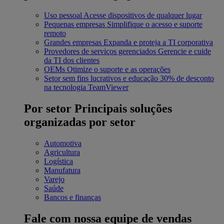
Uso pessoal
Acesse dispositivos de qualquer lugar
Pequenas empresas
Simplifique o acesso e suporte
remoto
Grandes empresas
Expanda e proteja a TI corporativa
Provedores de serviços gerenciados
Gerencie e cuide
da TI dos clientes
OEMs
Otimize o suporte e as operações
Setor sem fins lucrativos e educação
30% de desconto
na tecnologia TeamViewer
Por setor
Principais soluções
organizadas por setor
Automotiva
Agricultura
Logística
Manufatura
Varejo
Saúde
Bancos e finanças
Fale com nossa equipe de vendas