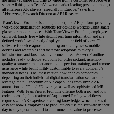
are highly scalable and time-to-value from a customer perspective is
short. All this gives TeamViewer a market leading position amongst
all enterprise AR players, especially in Europe,” says Eric
Abbruzzese, Research Director at ABI Research.
TeamViewer Frontline is a unique enterprise AR platform providing
workplace digitalization solutions for deskless workers using smart
glasses or mobile devices. With TeamViewer Frontline, employees
can work hands-free while getting real-time information and pre-
defined workflows directly displayed in their field of view. The
software is device-agnostic, running on smart glasses, mobile
devices and wearables and therefore adoptable to every IT
infrastructure and business environment. TeamViewer Frontline
includes ready-to-deploy solutions for order picking, assembly,
quality assurance, maintenance and inspection, training, and remote
assistance while being highly customizable to every company’s
individual needs. The latest version now enables companies
depending on their individual digital transformation scenario to
leverage the full spectrum of AR capabilities from simple AR
annotations to 2D and 3D overlays as well as sophisticated MR
features. With TeamViewer Frontline offering both a no- and low-
code approach, the creation of Augmented Reality workflows
requires zero AR expertise or coding knowledge, which makes it
easy for non-IT employees to productively use the software in their
day-to-day operations and to add immediate value to processes.