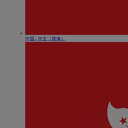
中国 - 中⽂（简体）