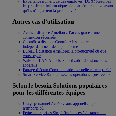
Expérience numérique des employés (DEX)
Résolvez
les problèmes informatiques de manière proactive avant
qu’ils n’impactent la productivité.
Autres cas d’utilisation
Accès à distance
Améliorez l’accès grâce à une
connexion sécurisée
Contrôle à distance
Contrôlez les appareils
indépendamment de la plateforme
Bureau à distance
Améliorez la productivité où que
vous soyez
Wake-on-LAN
Autorisez l’activation à distance des
appareils
Partage d’écran
Communication visuelle en temps réel
Smart Service
Rationalisez les opérations après-vente
Selon le besoin
Solutions populaires
pour les différentes équipes
Usage personnel
Accédez aux appareils depuis
n’importe où
Petites entreprises
Simplifiez l’accès à distance et la