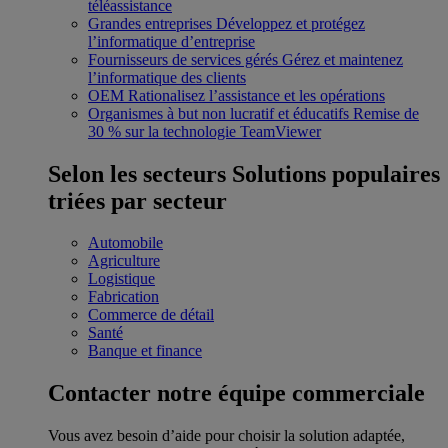
téléassistance
Grandes entreprises
Développez et protégez
l’informatique d’entreprise
Fournisseurs de services gérés
Gérez et maintenez
l’informatique des clients
OEM
Rationalisez l’assistance et les opérations
Organismes à but non lucratif et éducatifs
Remise de
30 % sur la technologie TeamViewer
Selon les secteurs
Solutions populaires
triées par secteur
Automobile
Agriculture
Logistique
Fabrication
Commerce de détail
Santé
Banque et finance
Contacter notre équipe commerciale
Vous avez besoin d’aide pour choisir la solution adaptée,