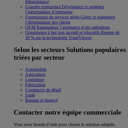
téléassistance
Grandes entreprises
Développez et protégez
l’informatique d’entreprise
Fournisseurs de services gérés
Gérez et maintenez
l’informatique des clients
OEM
Rationalisez l’assistance et les opérations
Organismes à but non lucratif et éducatifs
Remise de
30 % sur la technologie TeamViewer
Selon les secteurs
Solutions populaires
triées par secteur
Automobile
Agriculture
Logistique
Fabrication
Commerce de détail
Santé
Banque et finance
Contacter notre équipe commerciale
Vous avez besoin d’aide pour choisir la solution adaptée,