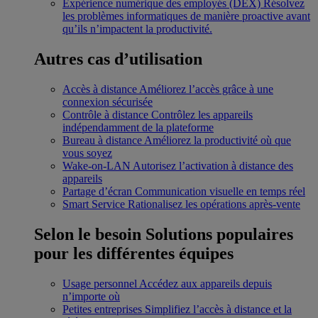
Expérience numérique des employés (DEX)
Résolvez
les problèmes informatiques de manière proactive avant
qu’ils n’impactent la productivité.
Autres cas d’utilisation
Accès à distance
Améliorez l’accès grâce à une
connexion sécurisée
Contrôle à distance
Contrôlez les appareils
indépendamment de la plateforme
Bureau à distance
Améliorez la productivité où que
vous soyez
Wake-on-LAN
Autorisez l’activation à distance des
appareils
Partage d’écran
Communication visuelle en temps réel
Smart Service
Rationalisez les opérations après-vente
Selon le besoin
Solutions populaires
pour les différentes équipes
Usage personnel
Accédez aux appareils depuis
n’importe où
Petites entreprises
Simplifiez l’accès à distance et la