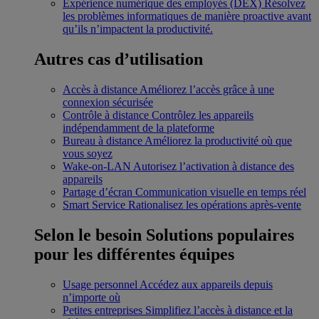
Expérience numérique des employés (DEX)
Résolvez
les problèmes informatiques de manière proactive avant
qu’ils n’impactent la productivité.
Autres cas d’utilisation
Accès à distance
Améliorez l’accès grâce à une
connexion sécurisée
Contrôle à distance
Contrôlez les appareils
indépendamment de la plateforme
Bureau à distance
Améliorez la productivité où que
vous soyez
Wake-on-LAN
Autorisez l’activation à distance des
appareils
Partage d’écran
Communication visuelle en temps réel
Smart Service
Rationalisez les opérations après-vente
Selon le besoin
Solutions populaires
pour les différentes équipes
Usage personnel
Accédez aux appareils depuis
n’importe où
Petites entreprises
Simplifiez l’accès à distance et la