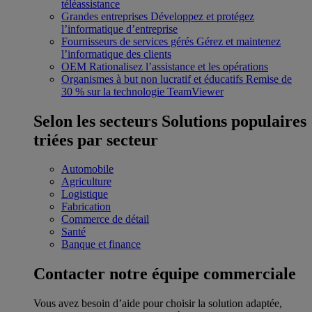
téléassistance
Grandes entreprises
Développez et protégez
l’informatique d’entreprise
Fournisseurs de services gérés
Gérez et maintenez
l’informatique des clients
OEM
Rationalisez l’assistance et les opérations
Organismes à but non lucratif et éducatifs
Remise de
30 % sur la technologie TeamViewer
Selon les secteurs
Solutions populaires
triées par secteur
Automobile
Agriculture
Logistique
Fabrication
Commerce de détail
Santé
Banque et finance
Contacter notre équipe commerciale
Vous avez besoin d’aide pour choisir la solution adaptée,