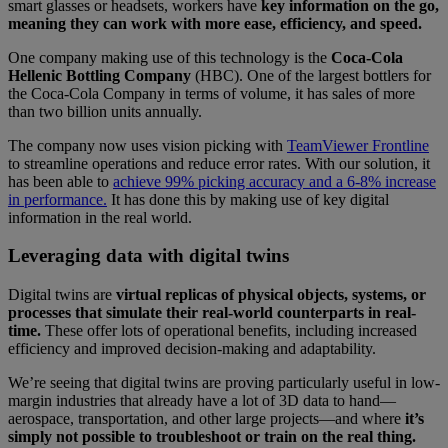
smart glasses or headsets, workers have
key information on the go,
meaning they can work with more ease, efficiency, and speed.
One company making use of this technology is the
Coca-Cola
Hellenic Bottling Company
(HBC). One of the largest bottlers for
the Coca-Cola Company in terms of volume, it has sales of more
than two billion units annually.
The company now uses vision picking with
TeamViewer Frontline
to streamline operations and reduce error rates. With our solution, it
has been able to
achieve 99% picking accuracy and a 6-8% increase
in performance.
It has done this by making use of key digital
information in the real world.
Leveraging data with digital twins
Digital twins are
virtual replicas of physical objects, systems, or
processes that simulate their real-world counterparts in real-
time.
These offer lots of operational benefits, including increased
efficiency and improved decision-making and adaptability.
We’re seeing that digital twins are proving particularly useful in low-
margin industries that already have a lot of 3D data to hand—
aerospace, transportation, and other large projects—and where
it’s
simply not possible to troubleshoot or train on the real thing.