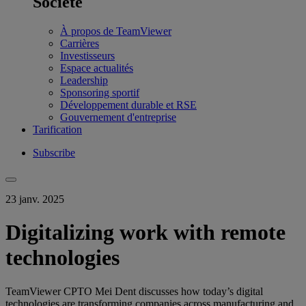
Société
À propos de TeamViewer
Carrières
Investisseurs
Espace actualités
Leadership
Sponsoring sportif
Développement durable et RSE
Gouvernement d'entreprise
Tarification
Subscribe
23 janv. 2025
Digitalizing work with remote
technologies
TeamViewer CPTO Mei Dent discusses how today’s digital
technologies are transforming companies across manufacturing and