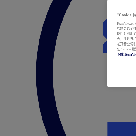
“Cooki
TeamVie
措施更具个
我们对利用 
合，并进行
尤其着重说明
在 Cookie
下载 TeamVi