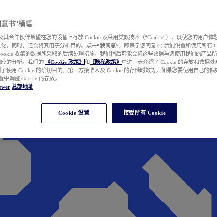
e 同意书”横幅
wer 及其合作伙伴希望在您的设备上存放 Cookie 及采用类似技术（“Cookie”），以使您的用
性化，同时，还会将其用于分析目的。点击
“我同意”
，即表示您同意 (i) 我们设置和使用所有 Cook
Cookie 收集的数据所采取的后续处理措施，我们稍后可能会将这些数据与您使用我们的产品
相应的分析。我们的
《Cookie 政策》
和
《隐私政策》
中进一步介绍了 Cookie 的存放和数据
了使用 Cookie 的确切目的、第三方接收人及 Cookie 的存储时效等。如果您要使用自己的
 设置中调整 Cookie 的存放。
ewer
总部地址
Cookie 设置
接受所有 Cookie