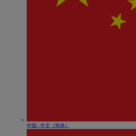
中国 - 中⽂（简体）