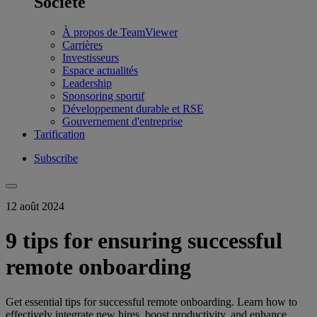
Société
À propos de TeamViewer
Carrières
Investisseurs
Espace actualités
Leadership
Sponsoring sportif
Développement durable et RSE
Gouvernement d'entreprise
Tarification
Subscribe
12 août 2024
9 tips for ensuring successful
remote onboarding
Get essential tips for successful remote onboarding. Learn how to
effectively integrate new hires, boost productivity, and enhance