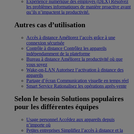
Expérience numérique des employés (DEX)
Résolvez
les problèmes informatiques de manière proactive avant
qu’ils n’impactent la productivité.
Autres cas d’utilisation
Accès à distance
Améliorez l’accès grâce à une
connexion sécurisée
Contrôle à distance
Contrôlez les appareils
indépendamment de la plateforme
Bureau à distance
Améliorez la productivité où que
vous soyez
Wake-on-LAN
Autorisez l’activation à distance des
appareils
Partage d’écran
Communication visuelle en temps réel
Smart Service
Rationalisez les opérations après-vente
Selon le besoin
Solutions populaires
pour les différentes équipes
Usage personnel
Accédez aux appareils depuis
n’importe où
Petites entreprises
Simplifiez l’accès à distance et la