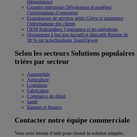
téléassistance
Grandes entreprises
Développez et protégez
l’informatique d’entreprise
Fournisseurs de services gérés
Gérez et maintenez
l’informatique des clients
OEM
Rationalisez l’assistance et les opérations
Organismes à but non lucratif et éducatifs
Remise de
30 % sur la technologie TeamViewer
Selon les secteurs
Solutions populaires
triées par secteur
Automobile
Agriculture
Logistique
Fabrication
Commerce de détail
Santé
Banque et finance
Contacter notre équipe commerciale
Vous avez besoin d’aide pour choisir la solution adaptée,