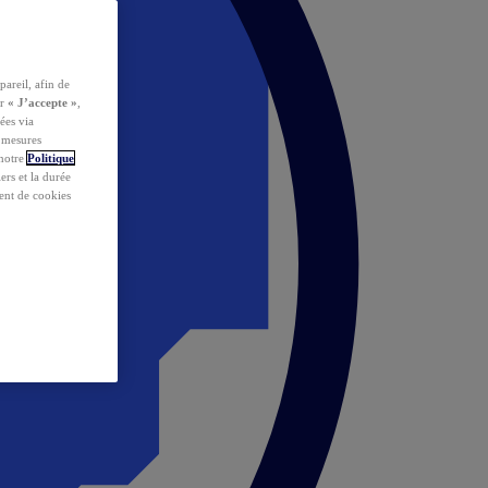
pareil, afin de
ur
« J’accepte »
,
ées via
s mesures
 notre
Politique
iers et la durée
ent de cookies