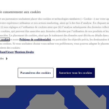
de consentement aux cookies
ses partenaires souhaitent placer des cookies et technologies similaires (« Cookie ») sur votre ap
votre expérience utilisateur et nos actions marketing, ainsi qu’à des fins d’analyse. En cliquant s
(i) nos réglages et l’utilisation de cookies ainsi que (ii) l’analyse subséquente des données collect
de cookies, qui peuvent être associées aux données collectées par l’utilisation de nos produits et le
sociées. Le placement de cookies, ainsi que le traitement des données sont décrits en détails dans
 cookies
et notre
Politique de confidentialité
, en particulier les objectifs précis, les destinataires t
es cookies. Si vous souhaitez choisir vous-même vos préférences, vous pouvez adapter le placem
mètres des cookies.
 TeamViewer
Mentions légales
ales
Paramètres des cookies
Autoriser tous les cookies