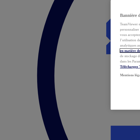
Bannière 
TeamViewer et 
personnaliser 
vous acceptez 
l’utilisation 
analytiques as
en matière de
de stockage d
dans les Para
Téléchargez
Mentions lég