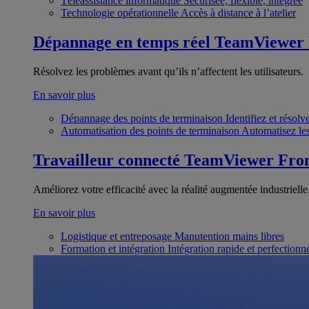
Téléassistance informatique
Sécurisée, flexible, intégrée
Technologie opérationnelle
Accès à distance à l’atelier
Dépannage en temps réel
TeamViewer
Résolvez les problèmes avant qu’ils n’affectent les utilisateurs.
En savoir plus
Dépannage des points de terminaison
Identifiez et résol
Automatisation des points de terminaison
Automatisez les
Travailleur connecté
TeamViewer Fron
Améliorez votre efficacité avec la réalité augmentée industrielle
En savoir plus
Logistique et entreposage
Manutention mains libres
Formation et intégration
Intégration rapide et perfection