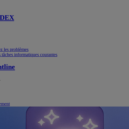
 DEX
vez les problèmes
 tâches informatiques courantes
tline
.
nement