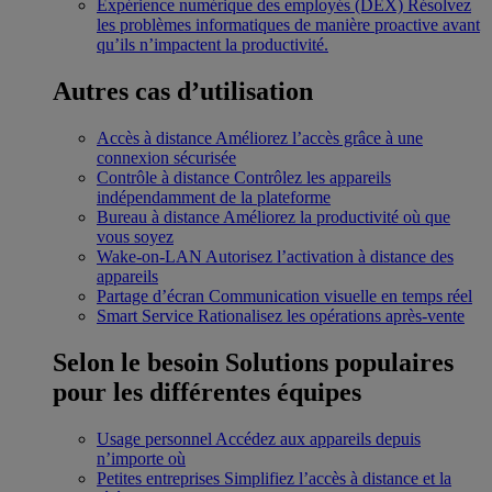
Expérience numérique des employés (DEX)
Résolvez
les problèmes informatiques de manière proactive avant
qu’ils n’impactent la productivité.
Autres cas d’utilisation
Accès à distance
Améliorez l’accès grâce à une
connexion sécurisée
Contrôle à distance
Contrôlez les appareils
indépendamment de la plateforme
Bureau à distance
Améliorez la productivité où que
vous soyez
Wake-on-LAN
Autorisez l’activation à distance des
appareils
Partage d’écran
Communication visuelle en temps réel
Smart Service
Rationalisez les opérations après-vente
Selon le besoin
Solutions populaires
pour les différentes équipes
Usage personnel
Accédez aux appareils depuis
n’importe où
Petites entreprises
Simplifiez l’accès à distance et la