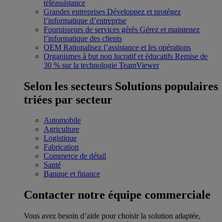
téléassistance
Grandes entreprises
Développez et protégez
l’informatique d’entreprise
Fournisseurs de services gérés
Gérez et maintenez
l’informatique des clients
OEM
Rationalisez l’assistance et les opérations
Organismes à but non lucratif et éducatifs
Remise de
30 % sur la technologie TeamViewer
Selon les secteurs
Solutions populaires
triées par secteur
Automobile
Agriculture
Logistique
Fabrication
Commerce de détail
Santé
Banque et finance
Contacter notre équipe commerciale
Vous avez besoin d’aide pour choisir la solution adaptée,