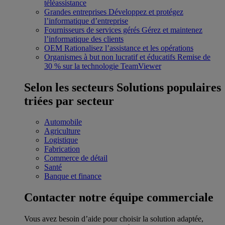
téléassistance
Grandes entreprises
Développez et protégez
l’informatique d’entreprise
Fournisseurs de services gérés
Gérez et maintenez
l’informatique des clients
OEM
Rationalisez l’assistance et les opérations
Organismes à but non lucratif et éducatifs
Remise de
30 % sur la technologie TeamViewer
Selon les secteurs
Solutions populaires
triées par secteur
Automobile
Agriculture
Logistique
Fabrication
Commerce de détail
Santé
Banque et finance
Contacter notre équipe commerciale
Vous avez besoin d’aide pour choisir la solution adaptée,