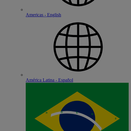
Americas - English
América Latina - Español