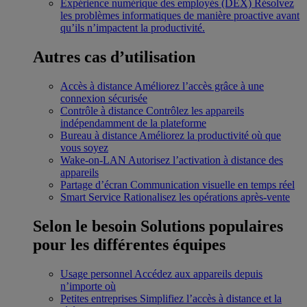
Expérience numérique des employés (DEX)
Résolvez
les problèmes informatiques de manière proactive avant
qu’ils n’impactent la productivité.
Autres cas d’utilisation
Accès à distance
Améliorez l’accès grâce à une
connexion sécurisée
Contrôle à distance
Contrôlez les appareils
indépendamment de la plateforme
Bureau à distance
Améliorez la productivité où que
vous soyez
Wake-on-LAN
Autorisez l’activation à distance des
appareils
Partage d’écran
Communication visuelle en temps réel
Smart Service
Rationalisez les opérations après-vente
Selon le besoin
Solutions populaires
pour les différentes équipes
Usage personnel
Accédez aux appareils depuis
n’importe où
Petites entreprises
Simplifiez l’accès à distance et la