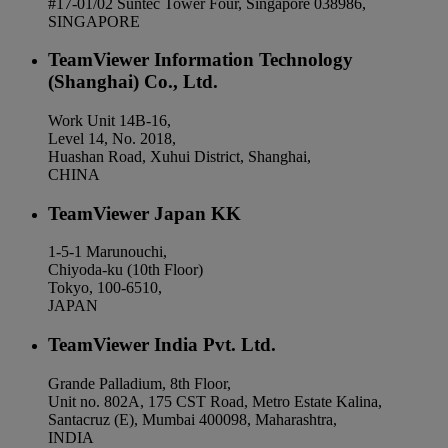
#17-01/02 Suntec Tower Four, Singapore 038986,
SINGAPORE
TeamViewer Information Technology
(Shanghai) Co., Ltd.
Work Unit 14B-16,
Level 14, No. 2018,
Huashan Road, Xuhui District, Shanghai,
CHINA
TeamViewer Japan KK
1-5-1 Marunouchi,
Chiyoda-ku (10th Floor)
Tokyo, 100-6510,
JAPAN
TeamViewer India Pvt. Ltd.
Grande Palladium, 8th Floor,
Unit no. 802A, 175 CST Road, Metro Estate Kalina,
Santacruz (E), Mumbai 400098, Maharashtra,
INDIA