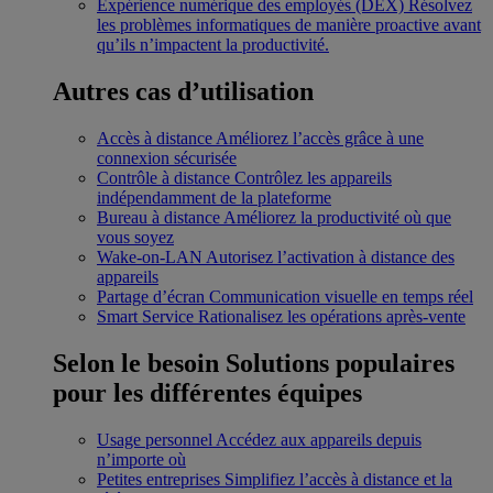
Expérience numérique des employés (DEX)
Résolvez
les problèmes informatiques de manière proactive avant
qu’ils n’impactent la productivité.
Autres cas d’utilisation
Accès à distance
Améliorez l’accès grâce à une
connexion sécurisée
Contrôle à distance
Contrôlez les appareils
indépendamment de la plateforme
Bureau à distance
Améliorez la productivité où que
vous soyez
Wake-on-LAN
Autorisez l’activation à distance des
appareils
Partage d’écran
Communication visuelle en temps réel
Smart Service
Rationalisez les opérations après-vente
Selon le besoin
Solutions populaires
pour les différentes équipes
Usage personnel
Accédez aux appareils depuis
n’importe où
Petites entreprises
Simplifiez l’accès à distance et la