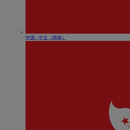
中国 - 中⽂（简体）