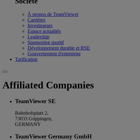
Société
À propos de TeamViewer
Carrières
Investisseurs
Espace actualités
Leadership
Sponsoring sportif
Développement durable et RSE
Gouvernement d'entreprise
Tarification
Affiliated Companies
TeamViewer SE
Bahnhofsplatz 2,
73033 Göppingen,
GERMANY
TeamViewer Germany GmbH