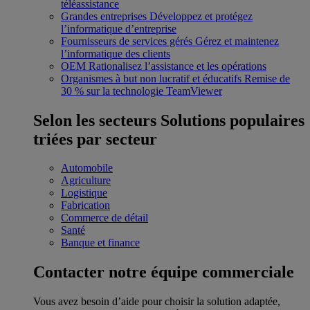
téléassistance
Grandes entreprises
Développez et protégez
l’informatique d’entreprise
Fournisseurs de services gérés
Gérez et maintenez
l’informatique des clients
OEM
Rationalisez l’assistance et les opérations
Organismes à but non lucratif et éducatifs
Remise de
30 % sur la technologie TeamViewer
Selon les secteurs
Solutions populaires
triées par secteur
Automobile
Agriculture
Logistique
Fabrication
Commerce de détail
Santé
Banque et finance
Contacter notre équipe commerciale
Vous avez besoin d’aide pour choisir la solution adaptée,