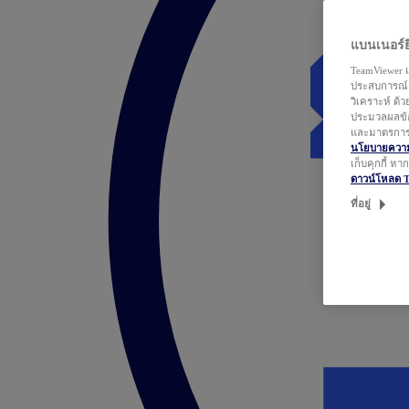
แบนเนอร์ยิ
TeamViewer แ
ประสบการณ์ก
วิเคราะห์ ด้
ประมวลผลข้อ
และมาตรการว
นโยบายความเ
เก็บคุกกี้ ห
ดาวน์โหลด 
ที่อยู่