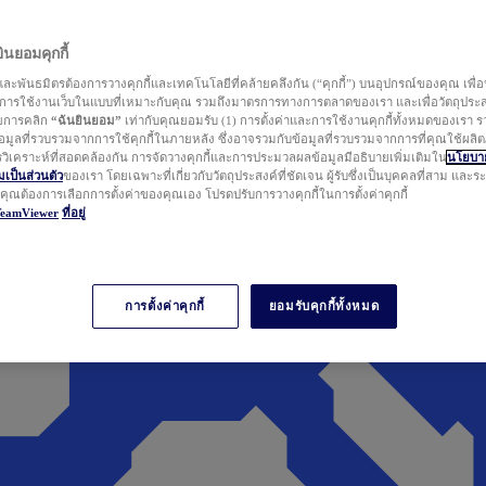
นยอมคุกกี้
ละพันธมิตรต้องการวางคุกกี้และเทคโนโลยีที่คล้ายคลึงกัน (“คุกกี้”) บนอุปกรณ์ของคุณ เพื่อ
ารใช้งานเว็บในแบบที่เหมาะกับคุณ รวมถึงมาตรการทางการตลาดของเรา และเพื่อวัตถุประ
วยการคลิก
“ฉันยินยอม”
เท่ากับคุณยอมรับ (1) การตั้งค่าและการใช้งานคุกกี้ทั้งหมดของเรา ร
มูลที่รวบรวมจากการใช้คุกกี้ในภายหลัง ซึ่งอาจรวมกับข้อมูลที่รวบรวมจากการที่คุณใช้ผลิ
ิเคราะห์ที่สอดคล้องกัน การจัดวางคุกกี้และการประมวลผลข้อมูลมีอธิบายเพิ่มเติมใน
นโยบาย
ป็นส่วนตัว
ของเรา โดยเฉพาะที่เกี่ยวกับวัตถุประสงค์ที่ชัดเจน ผู้รับซึ่งเป็นบุคคลที่สาม และ
ากคุณต้องการเลือกการตั้งค่าของคุณเอง โปรดปรับการวางคุกกี้ในการตั้งค่าคุกกี้
TeamViewer
ที่อยู่
การตั้งค่าคุกกี้
ยอมรับคุกกี้ทั้งหมด