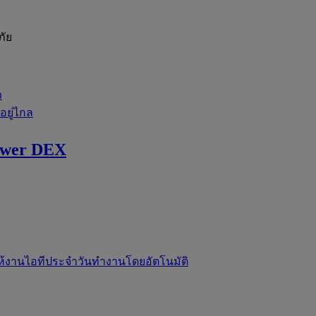
ภัย
ว
่อยู่ไกล
ewer DEX
ห้งานไอทีประจำวันทำงานโดยอัตโนมัติ