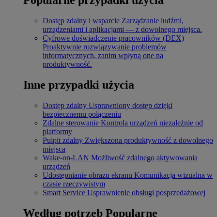
Dostęp zdalny i wsparcie
Zarządzanie ludźmi,
urządzeniami i aplikacjami — z dowolnego miejsca.
Cyfrowe doświadczenie pracowników (DEX)
Proaktywnie rozwiązywanie problemów
informatycznych, zanim wpłyną one na
produktywność.
Inne przypadki użycia
Dostęp zdalny
Usprawniony dostęp dzięki
bezpiecznemu połączeniu
Zdalne sterowanie
Kontrola urządzeń niezależnie od
platformy
Pulpit zdalny
Zwiększona produktywność z dowolnego
miejsca
Wake-on-LAN
Możliwość zdalnego aktywowania
urządzeń
Udostępnianie obrazu ekranu
Komunikacja wizualna w
czasie rzeczywistym
Smart Service
Usprawnienie obsługi posprzedażowej
Według potrzeb
Popularne