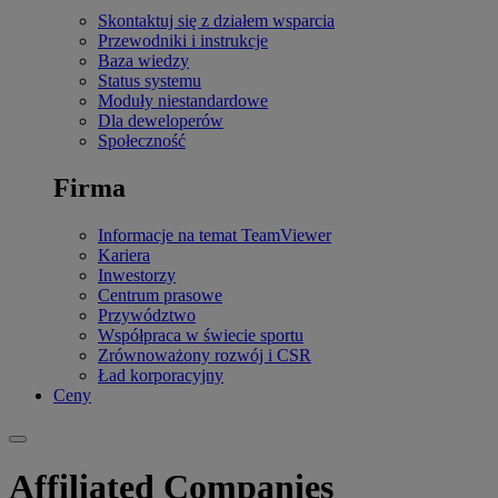
Skontaktuj się z działem wsparcia
Przewodniki i instrukcje
Baza wiedzy
Status systemu
Moduły niestandardowe
Dla deweloperów
Społeczność
Firma
Informacje na temat TeamViewer
Kariera
Inwestorzy
Centrum prasowe
Przywództwo
Współpraca w świecie sportu
Zrównoważony rozwój i CSR
Ład korporacyjny
Ceny
Affiliated Companies