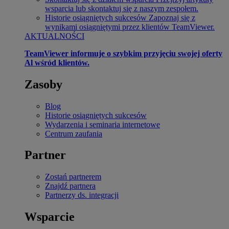
wsparcia lub skontaktuj się z naszym zespołem.
Historie osiągniętych sukcesów
Zapoznaj się z
wynikami osiągniętymi przez klientów TeamViewer.
AKTUALNOŚCI
TeamViewer informuje o szybkim przyjęciu swojej oferty
Al wśród klientów.
Zasoby
Blog
Historie osiągniętych sukcesów
Wydarzenia i seminaria internetowe
Centrum zaufania
Partner
Zostań partnerem
Znajdź partnera
Partnerzy ds. integracji
Wsparcie