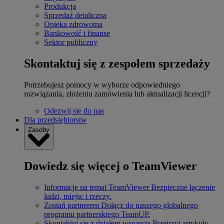
Produkcja
Sprzedaż detaliczna
Opieka zdrowotna
Bankowość i finanse
Sektor publiczny
Skontaktuj się z zespołem sprzedaży
Potrzebujesz pomocy w wyborze odpowiedniego
rozwiązania, złożeniu zamówienia lub aktualizacji licencji?
Odezwij się do nas
Dla przedsiębiorstw
Zasoby
Dowiedz się więcej o TeamViewer
Informacje na temat TeamViewer
Bezpieczne łączenie
ludzi, miejsc i rzeczy.
Zostań partnerem
Dołącz do naszego globalnego
programu partnerskiego TeamUP.
Skontaktuj się z działem wsparcia
Przejrzyj artykuły