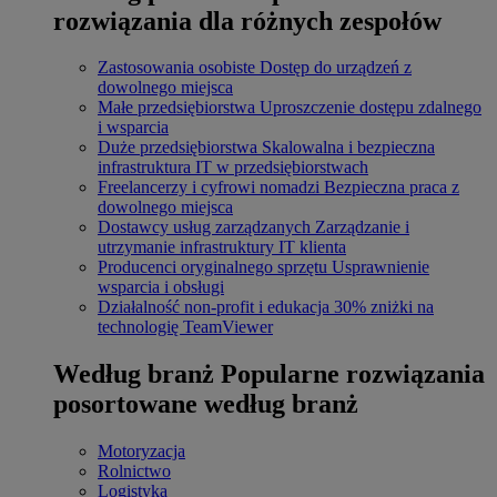
rozwiązania dla różnych zespołów
Zastosowania osobiste
Dostęp do urządzeń z
dowolnego miejsca
Małe przedsiębiorstwa
Uproszczenie dostępu zdalnego
i wsparcia
Duże przedsiębiorstwa
Skalowalna i bezpieczna
infrastruktura IT w przedsiębiorstwach
Freelancerzy i cyfrowi nomadzi
Bezpieczna praca z
dowolnego miejsca
Dostawcy usług zarządzanych
Zarządzanie i
utrzymanie infrastruktury IT klienta
Producenci oryginalnego sprzętu
Usprawnienie
wsparcia i obsługi
Działalność non-profit i edukacja
30% zniżki na
technologię TeamViewer
Według branż
Popularne rozwiązania
posortowane według branż
Motoryzacja
Rolnictwo
Logistyka