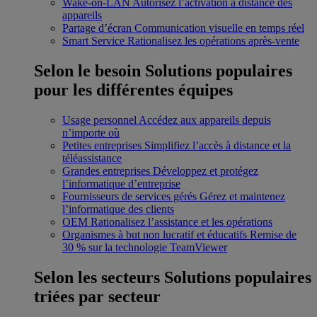
Wake-on-LAN
Autorisez l’activation à distance des
appareils
Partage d’écran
Communication visuelle en temps réel
Smart Service
Rationalisez les opérations après-vente
Selon le besoin
Solutions populaires
pour les différentes équipes
Usage personnel
Accédez aux appareils depuis
n’importe où
Petites entreprises
Simplifiez l’accès à distance et la
téléassistance
Grandes entreprises
Développez et protégez
l’informatique d’entreprise
Fournisseurs de services gérés
Gérez et maintenez
l’informatique des clients
OEM
Rationalisez l’assistance et les opérations
Organismes à but non lucratif et éducatifs
Remise de
30 % sur la technologie TeamViewer
Selon les secteurs
Solutions populaires
triées par secteur