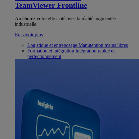
TeamViewer Frontline
Améliorez votre efficacité avec la réalité augmentée
industrielle.
En savoir plus
Logistique et entreposage
Manutention mains libres
Formation et intégration
Intégration rapide et
perfectionnement