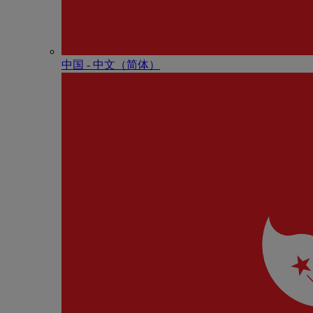
中国 - 中⽂（简体）