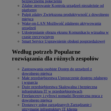
bezpiecznemu połączeniu
Zdalne sterowanie
Kontrola urządzeń niezależnie od
platformy
Pulpit zdalny
Zwiększona produktywność z dowolnego
miejsca
Wake-on-LAN
Możliwość zdalnego aktywowania
urządzeń
Udostępnianie obrazu ekranu
Komunikacja wizualna w
czasie rzeczywistym
Smart Service
Usprawnienie obsługi posprzedażowej
Według potrzeb
Popularne
rozwiązania dla różnych zespołów
Zastosowania osobiste
Dostęp do urządzeń z
dowolnego miejsca
Małe przedsiębiorstwa
Uproszczenie dostępu zdalnego
i wsparcia
Duże przedsiębiorstwa
Skalowalna i bezpieczna
infrastruktura IT w przedsiębiorstwach
Freelancerzy i cyfrowi nomadzi
Bezpieczna praca z
dowolnego miejsca
Dostawcy usług zarządzanych
Zarządzanie i
utrzymanie infrastruktury IT klienta