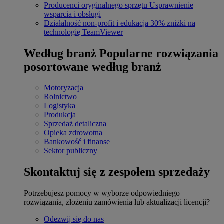
Producenci oryginalnego sprzętu
Usprawnienie
wsparcia i obsługi
Działalność non-profit i edukacja
30% zniżki na
technologię TeamViewer
Według branż
Popularne rozwiązania
posortowane według branż
Motoryzacja
Rolnictwo
Logistyka
Produkcja
Sprzedaż detaliczna
Opieka zdrowotna
Bankowość i finanse
Sektor publiczny
Skontaktuj się z zespołem sprzedaży
Potrzebujesz pomocy w wyborze odpowiedniego
rozwiązania, złożeniu zamówienia lub aktualizacji licencji?
Odezwij się do nas