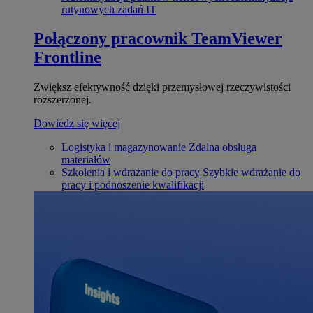
rutynowych zadań IT
Połączony pracownik
TeamViewer
Frontline
Zwiększ efektywność dzięki przemysłowej rzeczywistości
rozszerzonej.
Dowiedz się więcej
Logistyka i magazynowanie
Zdalna obsługa
materiałów
Szkolenia i wdrażanie do pracy
Szybkie wdrażanie do
pracy i podnoszenie kwalifikacji