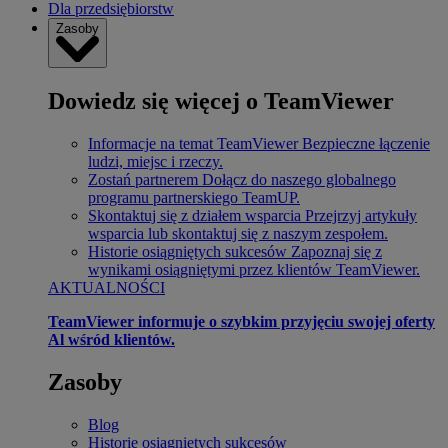
Dla przedsiębiorstw
Zasoby
Dowiedz się więcej o TeamViewer
Informacje na temat TeamViewer
Bezpieczne łączenie
ludzi, miejsc i rzeczy.
Zostań partnerem
Dołącz do naszego globalnego
programu partnerskiego TeamUP.
Skontaktuj się z działem wsparcia
Przejrzyj artykuły
wsparcia lub skontaktuj się z naszym zespołem.
Historie osiągniętych sukcesów
Zapoznaj się z
wynikami osiągniętymi przez klientów TeamViewer.
AKTUALNOŚCI
TeamViewer informuje o szybkim przyjęciu swojej oferty
Al wśród klientów.
Zasoby
Blog
Historie osiągniętych sukcesów