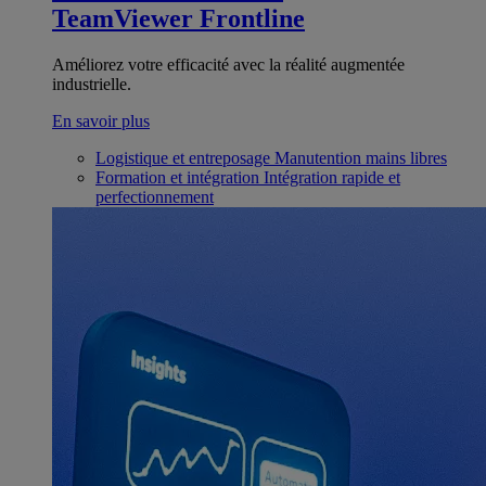
TeamViewer Frontline
Améliorez votre efficacité avec la réalité augmentée
industrielle.
En savoir plus
Logistique et entreposage
Manutention mains libres
Formation et intégration
Intégration rapide et
perfectionnement