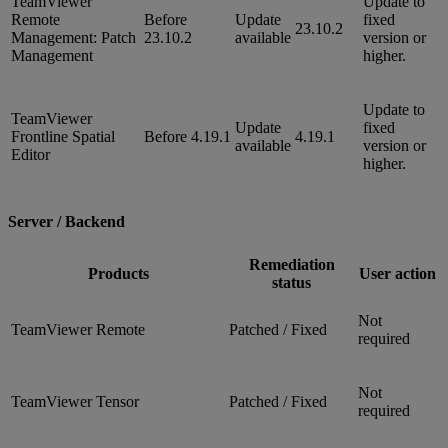
TeamViewer
Update to
Remote
Before
Update
fixed
23.10.2
Management: Patch
23.10.2
available
version or
Management
higher.
Update to
TeamViewer
Update
fixed
Frontline Spatial
Before 4.19.1
4.19.1
available
version or
Editor
higher.
Server / Backend
Remediation
Products
User action
status
Not
TeamViewer Remote
Patched / Fixed
required
Not
TeamViewer Tensor
Patched / Fixed
required