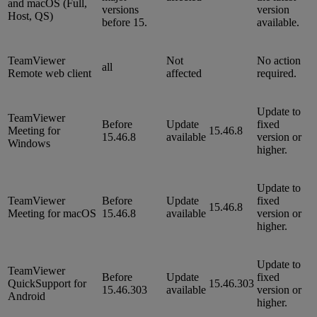
and macOS (Full,
versions
version
Host, QS)
before 15.
available.
TeamViewer
Not
No action
all
Remote web client
affected
required.
Update to
TeamViewer
Before
Update
fixed
Meeting for
15.46.8
15.46.8
available
version or
Windows
higher.
Update to
TeamViewer
Before
Update
fixed
15.46.8
Meeting for macOS
15.46.8
available
version or
higher.
Update to
TeamViewer
Before
Update
fixed
QuickSupport for
15.46.303
15.46.303
available
version or
Android
higher.