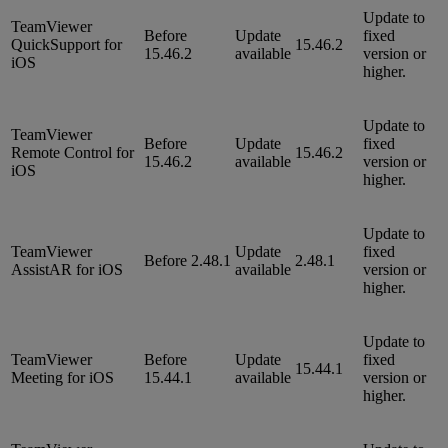
Update to
TeamViewer
Before
Update
fixed
QuickSupport for
15.46.2
15.46.2
available
version or
iOS
higher.
Update to
TeamViewer
Before
Update
fixed
Remote Control for
15.46.2
15.46.2
available
version or
iOS
higher.
Update to
TeamViewer
Update
fixed
Before 2.48.1
2.48.1
AssistAR for iOS
available
version or
higher.
Update to
TeamViewer
Before
Update
fixed
15.44.1
Meeting for iOS
15.44.1
available
version or
higher.