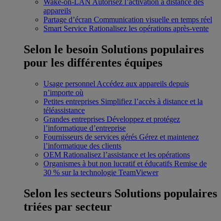
Wake-on-LAN
Autorisez l’activation à distance des
appareils
Partage d’écran
Communication visuelle en temps réel
Smart Service
Rationalisez les opérations après-vente
Selon le besoin
Solutions populaires
pour les différentes équipes
Usage personnel
Accédez aux appareils depuis
n’importe où
Petites entreprises
Simplifiez l’accès à distance et la
téléassistance
Grandes entreprises
Développez et protégez
l’informatique d’entreprise
Fournisseurs de services gérés
Gérez et maintenez
l’informatique des clients
OEM
Rationalisez l’assistance et les opérations
Organismes à but non lucratif et éducatifs
Remise de
30 % sur la technologie TeamViewer
Selon les secteurs
Solutions populaires
triées par secteur