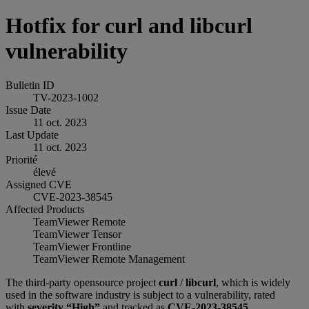
Hotfix for curl and libcurl
vulnerability
Bulletin ID
TV-2023-1002
Issue Date
11 oct. 2023
Last Update
11 oct. 2023
Priorité
élevé
Assigned CVE
CVE-2023-38545
Affected Products
TeamViewer Remote
TeamViewer Tensor
TeamViewer Frontline
TeamViewer Remote Management
The third-party opensource project
curl
/
libcurl
, which is widely
used in the software industry is subject to a vulnerability, rated
with
severity “High”
and tracked as
CVE-2023-38545
.