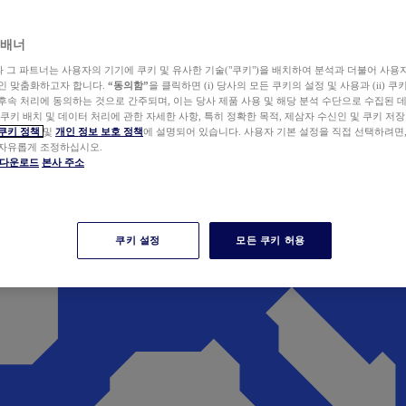
 배너
wer와 그 파트너는 사용자의 기기에 쿠키 및 유사한 기술("쿠키")을 배치하여 분석과 더불어 사용
개인 맞춤화하고자 합니다.
“동의함”
을 클릭하면 (i) 당사의 모든 쿠키의 설정 및 사용과 (ii) 
후속 처리에 동의하는 것으로 간주되며, 이는 당사 제품 사용 및 해당 분석 수단으로 수집된 
 쿠키 배치 및 데이터 처리에 관한 자세한 사항, 특히 정확한 목적, 제삼자 수신인 및 쿠키 저장
쿠키 정책
및
개인 정보 보호 정책
에 설명되어 있습니다. 사용자 기본 설정을 직접 선택하려면
 자유롭게 조정하십시오.
er 다운로드
본사 주소
쿠키 설정
모든 쿠키 허용