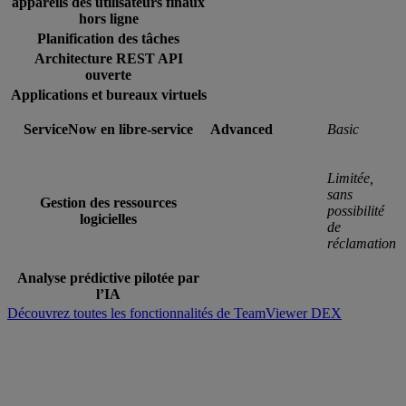
appareils des utilisateurs finaux
hors ligne
Planification des tâches
Architecture REST API
ouverte
Applications et bureaux virtuels
ServiceNow en libre-service
Advanced
Basic
Limitée,
sans
Gestion des ressources
possibilité
logicielles
de
réclamation
Analyse prédictive pilotée par
l’IA
Découvrez toutes les fonctionnalités de TeamViewer DEX