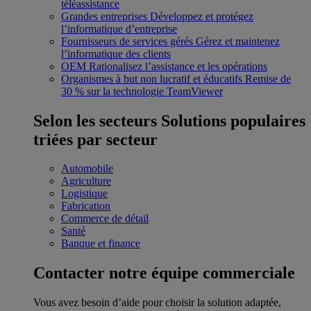
téléassistance
Grandes entreprises
Développez et protégez
l’informatique d’entreprise
Fournisseurs de services gérés
Gérez et maintenez
l’informatique des clients
OEM
Rationalisez l’assistance et les opérations
Organismes à but non lucratif et éducatifs
Remise de
30 % sur la technologie TeamViewer
Selon les secteurs
Solutions populaires
triées par secteur
Automobile
Agriculture
Logistique
Fabrication
Commerce de détail
Santé
Banque et finance
Contacter notre équipe commerciale
Vous avez besoin d’aide pour choisir la solution adaptée,