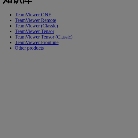
TeamViewer ONE
TeamViewer Remote
TeamViewer (Classic)
TeamViewer Tensor
TeamViewer Tensor (Classic)
TeamViewer Frontline
Other products