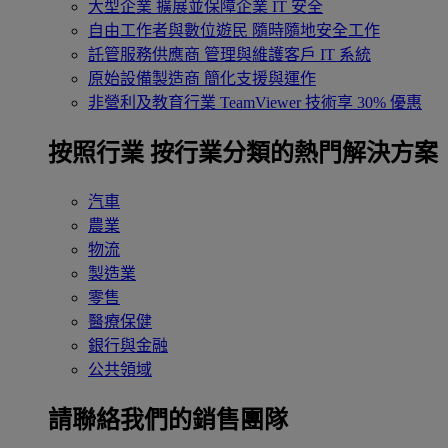
大型企業
擴展並保障企業 IT 安全
自由工作者與數位遊民
隨時隨地安全工作
託管服務供應商
管理與維護客戶 IT 系統
原始設備製造商
簡化支援與運作
非營利及教育行業
TeamViewer 技術享 30% 優惠
按照行業
按行業分類的熱門解決方案
汽車
農業
物流
製造業
零售
醫療保健
銀行與金融
公共領域
請聯絡我們的銷售團隊