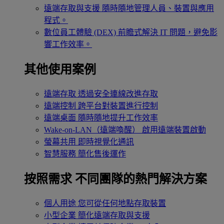
遠端存取與支援
隨時隨地管理人員、裝置與應用
程式。
數位員工體驗 (DEX)
前瞻式解決 IT 問題，避免影
響工作效率。
其他使用案例
遠端存取
透過安全連線改進存取
遠端控制
跨平台對裝置進行控制
遠端桌面
隨時隨地提升工作效率
Wake-on-LAN（遠端喚醒）
啟用遠端裝置啟動
螢幕共用
即時視覺化通訊
智慧服務
簡化售後運作
按照需求
不同團隊的熱門解決方案
個人用途
您可從任何地點存取裝置
小型企業
簡化遠端存取與支援