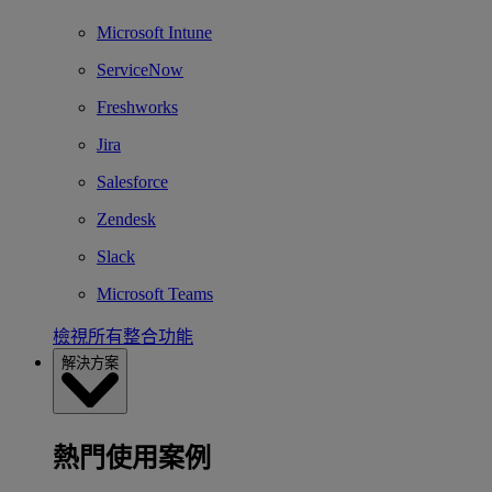
Microsoft Intune
ServiceNow
Freshworks
Jira
Salesforce
Zendesk
Slack
Microsoft Teams
檢視所有整合功能
解決方案
熱門使用案例