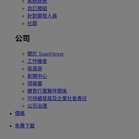
系統狀態
自訂模組
針對開發人員
社群
公司
關於 TeamViewer
工作機會
投資商
新聞中心
領導層
體育行業夥伴關係
可持續發展及企業社會責任
公司治理
價格
免費下載