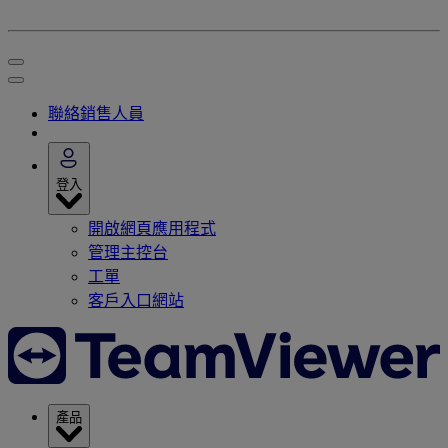
聯絡銷售人員
登入
開啟網頁應用程式
管理主控台
工單
客戶入口網站
產品