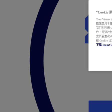
“Cooki
TeamVie
措施更具个
我们对利用 
合，并进行
尤其着重说明
在 Cookie
下载 TeamVi