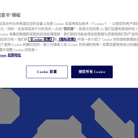
e 同意书”横幅
wer 及其合作伙伴希望在您的设备上存放 Cookie 及采用类似技术（“Cookie”），以使您的用
性化，同时，还会将其用于分析目的。点击
“我同意”
，即表示您同意 (i) 我们设置和使用所有 Cook
Cookie 收集的数据所采取的后续处理措施，我们稍后可能会将这些数据与您使用我们的产品
相应的分析。我们的
《Cookie 政策》
和
《隐私政策》
中进一步介绍了 Cookie 的存放和数据
了使用 Cookie 的确切目的、第三方接收人及 Cookie 的存储时效等。如果您要使用自己的
 设置中调整 Cookie 的存放。
ewer
总部地址
Cookie 設置
接受所有 Cookie