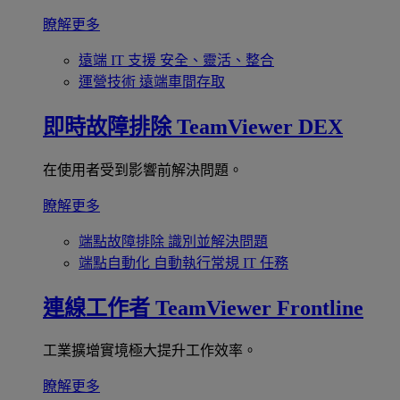
瞭解更多
遠端 IT 支援
安全、靈活、整合
運營技術
遠端車間存取
即時故障排除
TeamViewer DEX
在使用者受到影響前解決問題。
瞭解更多
端點故障排除
識別並解決問題
端點自動化
自動執行常規 IT 任務
連線工作者
TeamViewer Frontline
工業擴增實境極大提升工作效率。
瞭解更多