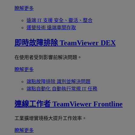
瞭解更多
遠端 IT 支援
安全、靈活、整合
運營技術
遠端車間存取
即時故障排除
TeamViewer DEX
在使用者受到影響前解決問題。
瞭解更多
端點故障排除
識別並解決問題
端點自動化
自動執行常規 IT 任務
連線工作者
TeamViewer Frontline
工業擴增實境極大提升工作效率。
瞭解更多