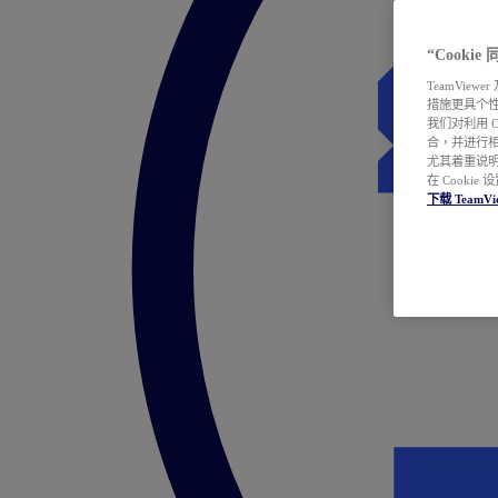
“Cooki
TeamVie
措施更具个
我们对利用 
合，并进行
尤其着重说明
在 Cookie
下载 TeamVi