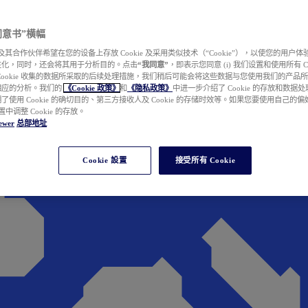
e 同意书”横幅
wer 及其合作伙伴希望在您的设备上存放 Cookie 及采用类似技术（“Cookie”），以使您的用
性化，同时，还会将其用于分析目的。点击
“我同意”
，即表示您同意 (i) 我们设置和使用所有 Cook
Cookie 收集的数据所采取的后续处理措施，我们稍后可能会将这些数据与您使用我们的产品
相应的分析。我们的
《Cookie 政策》
和
《隐私政策》
中进一步介绍了 Cookie 的存放和数据
了使用 Cookie 的确切目的、第三方接收人及 Cookie 的存储时效等。如果您要使用自己的
 设置中调整 Cookie 的存放。
ewer
总部地址
Cookie 設置
接受所有 Cookie