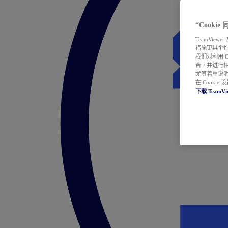
“Cooki
TeamVie
措施更具个
我们对利用 
合，并进行
尤其着重说明
在 Cookie
下载 TeamVi