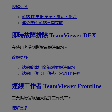
瞭解更多
遠端 IT 支援
安全、靈活、整合
運營技術
遠端車間存取
即時故障排除
TeamViewer DEX
在使用者受到影響前解決問題。
瞭解更多
端點故障排除
識別並解決問題
端點自動化
自動執行常規 IT 任務
連線工作者
TeamViewer Frontline
工業擴增實境極大提升工作效率。
瞭解更多