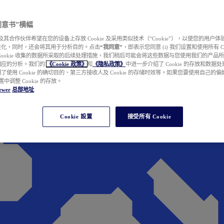
e 同意书”横幅
wer 及其合作伙伴希望在您的设备上存放 Cookie 及采用类似技术（“Cookie”），以使您的用
性化，同时，还会将其用于分析目的。点击
“我同意”
，即表示您同意 (i) 我们设置和使用所有 Cook
Cookie 收集的数据所采取的后续处理措施，我们稍后可能会将这些数据与您使用我们的产品
相应的分析。我们的
《Cookie 政策》
和
《隐私政策》
中进一步介绍了 Cookie 的存放和数据
了使用 Cookie 的确切目的、第三方接收人及 Cookie 的存储时效等。如果您要使用自己的
 设置中调整 Cookie 的存放。
ewer
总部地址
Cookie 設置
接受所有 Cookie