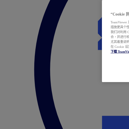
“Cooki
TeamVie
措施更具个
我们对利用 
合，并进行
尤其着重说明
在 Cookie
下载 TeamVi