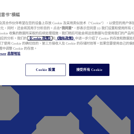
e 同意书”横幅
wer 及其合作伙伴希望在您的设备上存放 Cookie 及采用类似技术（“Cookie”），以使您的用
性化，同时，还会将其用于分析目的。点击
“我同意”
，即表示您同意 (i) 我们设置和使用所有 Cook
Cookie 收集的数据所采取的后续处理措施，我们稍后可能会将这些数据与您使用我们的产品
相应的分析。我们的
《Cookie 政策》
和
《隐私政策》
中进一步介绍了 Cookie 的存放和数据
了使用 Cookie 的确切目的、第三方接收人及 Cookie 的存储时效等。如果您要使用自己的
 设置中调整 Cookie 的存放。
ewer
总部地址
Cookie 設置
接受所有 Cookie