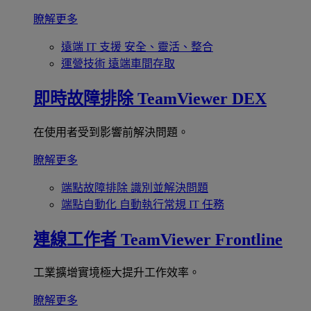
瞭解更多
遠端 IT 支援
安全、靈活、整合
運營技術
遠端車間存取
即時故障排除
TeamViewer DEX
在使用者受到影響前解決問題。
瞭解更多
端點故障排除
識別並解決問題
端點自動化
自動執行常規 IT 任務
連線工作者
TeamViewer Frontline
工業擴增實境極大提升工作效率。
瞭解更多