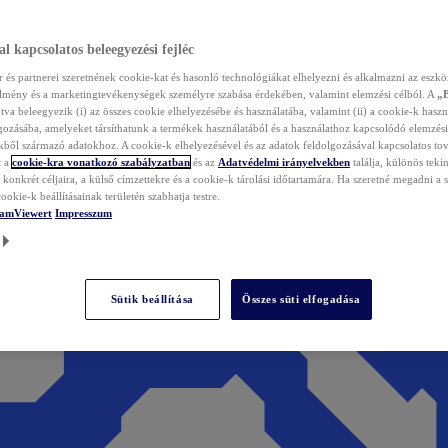
l kapcsolatos beleegyezési fejléc
és partnerei szeretnének cookie-kat és hasonló technológiákat elhelyezni és alkalmazni az eszkö
élmény és a marketingtevékenységek személyre szabása érdekében, valamint elemzési célból. A
„
tva beleegyezik (i) az összes cookie elhelyezésébe és használatába, valamint (ii) a cookie-k haszn
gozásába, amelyeket társíthatunk a termékek használatából és a használathoz kapcsolódó elemzési
ből származó adatokhoz. A cookie-k elhelyezésével és az adatok feldolgozásával kapcsolatos to
t a
cookie-kra vonatkozó szabályzatban
és az
Adatvédelmi irányelvekben
találja, különös tekin
konkrét céljaira, a külső címzettekre és a cookie-k tárolási időtartamára. Ha szeretné megadni a saj
ookie-k beállításainak területén szabhatja testre.
TeamViewert
Impresszum
Sütik beállítása
Összes süti elfogadása