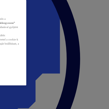
zén a
Beleegyezem”
álatával gyűjtött
vábbi
tettel a cookie-k
át beállításait, a