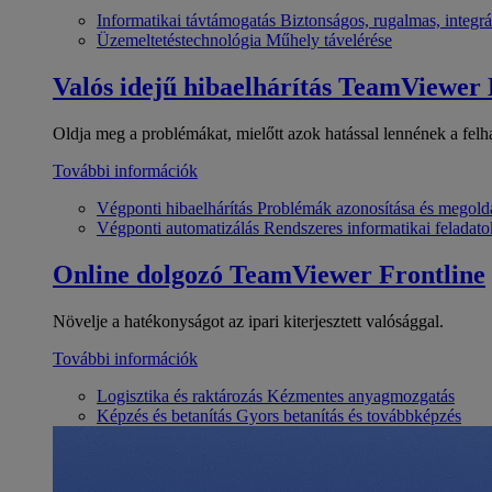
Informatikai távtámogatás
Biztonságos, rugalmas, integrá
Üzemeltetéstechnológia
Műhely távelérése
Valós idejű hibaelhárítás
TeamViewer
Oldja meg a problémákat, mielőtt azok hatással lennének a felh
További információk
Végponti hibaelhárítás
Problémák azonosítása és megold
Végponti automatizálás
Rendszeres informatikai feladato
Online dolgozó
TeamViewer Frontline
Növelje a hatékonyságot az ipari kiterjesztett valósággal.
További információk
Logisztika és raktározás
Kézmentes anyagmozgatás
Képzés és betanítás
Gyors betanítás és továbbképzés