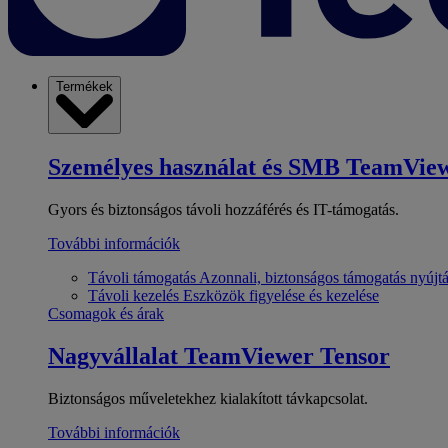
Termékek
Személyes használat és SMB
TeamView
Gyors és biztonságos távoli hozzáférés és IT-támogatás.
További információk
Távoli támogatás
Azonnali, biztonságos támogatás nyújt
Távoli kezelés
Eszközök figyelése és kezelése
Csomagok és árak
Nagyvállalat
TeamViewer Tensor
Biztonságos műveletekhez kialakított távkapcsolat.
További információk