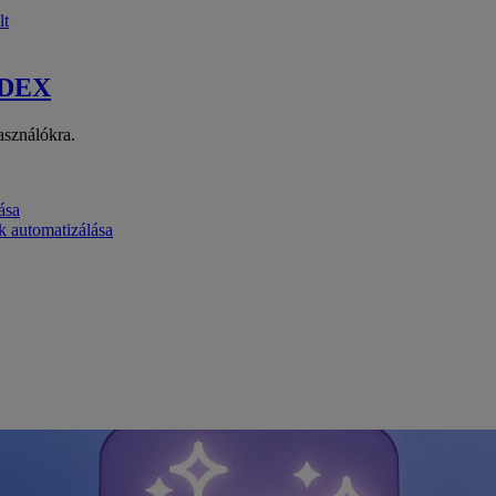
lt
 DEX
asználókra.
ása
k automatizálása