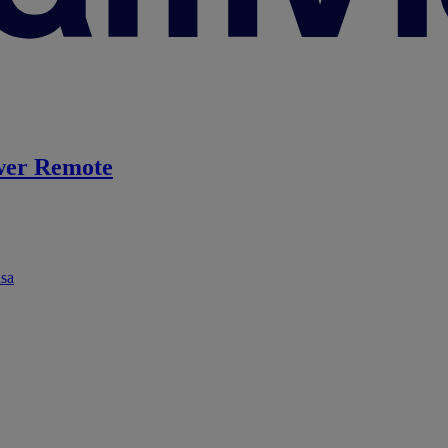
er Remote
ása