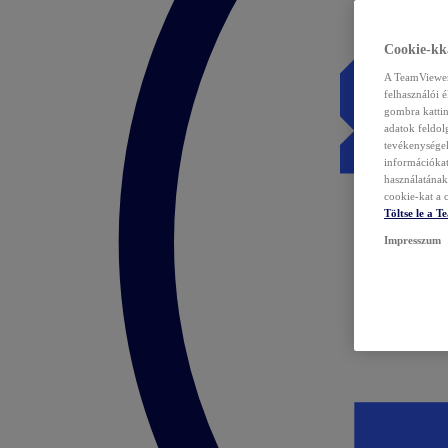
Cookie-kka
A TeamViewer 
felhasználói 
gombra kattin
adatok feldol
tevékenységek
információka
használatának 
cookie-kat a c
Töltse le a 
Impresszum