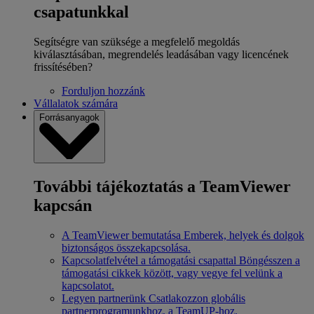
csapatunkkal
Segítségre van szüksége a megfelelő megoldás
kiválasztásában, megrendelés leadásában vagy licencének
frissítésében?
Forduljon hozzánk
Vállalatok számára
Forrásanyagok
További tájékoztatás a TeamViewer
kapcsán
A TeamViewer bemutatása
Emberek, helyek és dolgok
biztonságos összekapcsolása.
Kapcsolatfelvétel a támogatási csapattal
Böngésszen a
támogatási cikkek között, vagy vegye fel velünk a
kapcsolatot.
Legyen partnerünk
Csatlakozzon globális
partnerprogramunkhoz, a TeamUP-hoz.