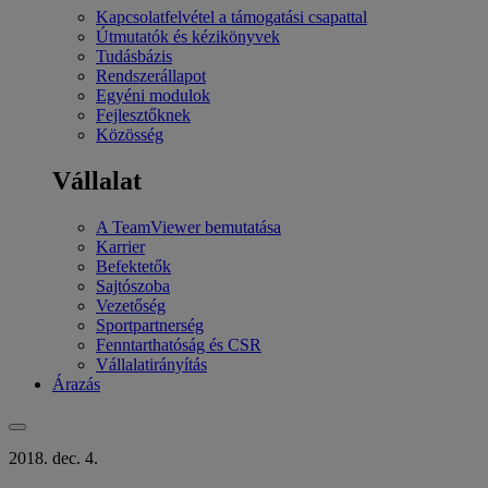
Kapcsolatfelvétel a támogatási csapattal
Útmutatók és kézikönyvek
Tudásbázis
Rendszerállapot
Egyéni modulok
Fejlesztőknek
Közösség
Vállalat
A TeamViewer bemutatása
Karrier
Befektetők
Sajtószoba
Vezetőség
Sportpartnerség
Fenntarthatóság és CSR
Vállalatirányítás
Árazás
2018. dec. 4.