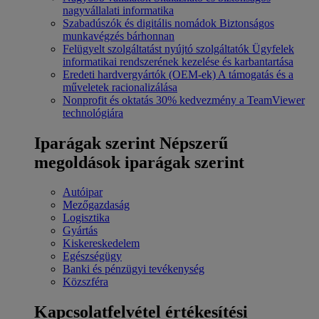
nagyvállalati informatika
Szabadúszók és digitális nomádok
Biztonságos
munkavégzés bárhonnan
Felügyelt szolgáltatást nyújtó szolgáltatók
Ügyfelek
informatikai rendszerének kezelése és karbantartása
Eredeti hardvergyártók (OEM-ek)
A támogatás és a
műveletek racionalizálása
Nonprofit és oktatás
30% kedvezmény a TeamViewer
technológiára
Iparágak szerint
Népszerű
megoldások iparágak szerint
Autóipar
Mezőgazdaság
Logisztika
Gyártás
Kiskereskedelem
Egészségügy
Banki és pénzügyi tevékenység
Közszféra
Kapcsolatfelvétel értékesítési