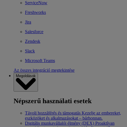
ServiceNow
Freshworks
Jira
Salesforce
Zendesk
Slack
Microsoft Teams
Az összes integráció megtekintése
Megoldások
Népszerű használati esetek
Távoli hozzáférés és támogatás
Kezelje az embereket,
eszközöket és alkalmazásokat – bárhonnan.
Digitális munkavállalói élmény (DEX)
Proaktívan