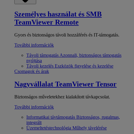
Személyes használat és SMB
TeamViewer Remote
Gyors és biztonságos távoli hozzáférés és IT-támogatás.
További információk
Távoli támogatás
Azonnali, biztonságos támogatás
nyújtása
Távoli kezelés
Eszközök figyelése és kezelése
Csomagok és árak
Nagyvállalat
TeamViewer Tensor
Biztonságos műveletekhez kialakított távkapcsolat.
További információk
Informatikai távtámogatás
Biztonságos, rugalmas,
integrált
Üzemeltetéstechnológia
Műhely távelérése