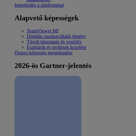
Ismerkedés a platformmal
Alapvető képességek
TeamViewer MI
Digitális munkavállalói élmény
Távoli támogatás és vezérlés
Eszközök és javítások kezelése
Összes képesség megtekintése
2026-ös Gartner-jelentés