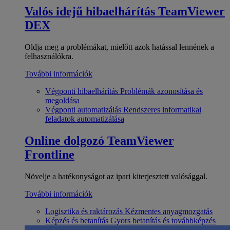
Valós idejű hibaelhárítás
TeamViewer
DEX
Oldja meg a problémákat, mielőtt azok hatással lennének a
felhasználókra.
További információk
Végponti hibaelhárítás
Problémák azonosítása és
megoldása
Végponti automatizálás
Rendszeres informatikai
feladatok automatizálása
Online dolgozó
TeamViewer
Frontline
Növelje a hatékonyságot az ipari kiterjesztett valósággal.
További információk
Logisztika és raktározás
Kézmentes anyagmozgatás
Képzés és betanítás
Gyors betanítás és továbbképzés