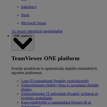
Salesforce
Slack
Microsoft Teams
Az összes integráció megtekintése
ONE platform
TeamViewer ONE platform
Kezelje proaktívan és optimalizálja digitális munkahelyét
egyetlen platformon.
Lean IT-csapatoknak
Proaktív eszközkezelés
Zökkenőmentes élmény
Sima és zavartalan digitális
élmény
Zökkenőmentes IT-műveletek
Proaktív javítások és
kivételes szolgáltatás
Kapcsolatfelvétel a csapatunkkal
Készen áll az
átalakulásra?