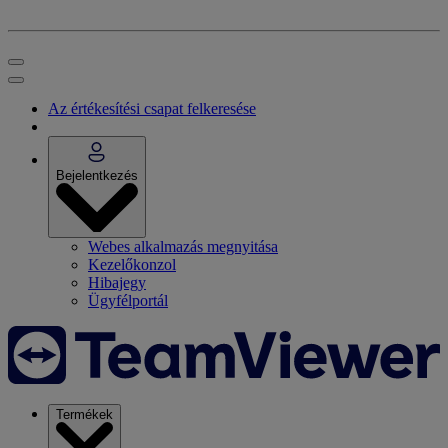
Az értékesítési csapat felkeresése
Bejelentkezés
Webes alkalmazás megnyitása
Kezelőkonzol
Hibajegy
Ügyfélportál
Termékek