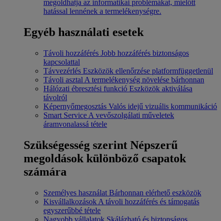
megoldhatja az informatikai problémákat, mielőtt
hatással lennének a termelékenységre.
Egyéb használati esetek
Távoli hozzáférés
Jobb hozzáférés biztonságos
kapcsolattal
Távvezérlés
Eszközök ellenőrzése platformfüggetlenül
Távoli asztal
A termelékenység növelése bárhonnan
Hálózati ébresztési funkció
Eszközök aktiválása
távolról
Képernyőmegosztás
Valós idejű vizuális kommunikáció
Smart Service
A vevőszolgálati műveletek
áramvonalassá tétele
Szükségesség szerint
Népszerű
megoldások különböző csapatok
számára
Személyes használat
Bárhonnan elérhető eszközök
Kisvállalkozások
A távoli hozzáférés és támogatás
egyszerűbbé tétele
Nagyobb vállalatok
Skálázható és biztonságos