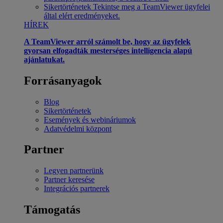
Sikertörténetek
Tekintse meg a TeamViewer ügyfelei
által elért eredményeket.
HÍREK
A TeamViewer arról számolt be, hogy az ügyfelek
gyorsan elfogadták mesterséges intelligencia alapú
ajánlatukat.
Forrásanyagok
Blog
Sikertörténetek
Események és webináriumok
Adatvédelmi központ
Partner
Legyen partnerünk
Partner keresése
Integrációs partnerek
Támogatás