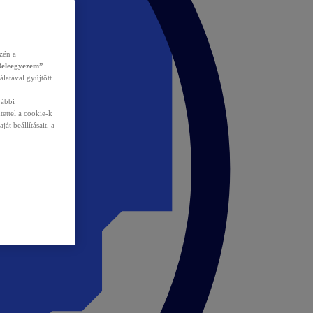
zén a
Beleegyezem”
álatával gyűjtött
vábbi
tettel a cookie-k
át beállításait, a