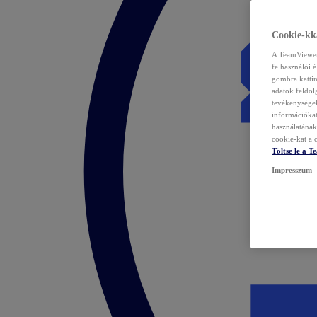
Cookie-kka
A TeamViewer 
felhasználói 
gombra kattin
adatok feldol
tevékenységek
információka
használatának 
cookie-kat a c
Töltse le a 
Impresszum