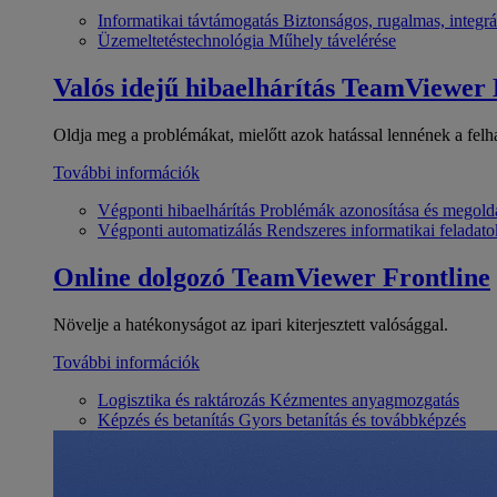
Informatikai távtámogatás
Biztonságos, rugalmas, integrá
Üzemeltetéstechnológia
Műhely távelérése
Valós idejű hibaelhárítás
TeamViewer
Oldja meg a problémákat, mielőtt azok hatással lennének a felh
További információk
Végponti hibaelhárítás
Problémák azonosítása és megold
Végponti automatizálás
Rendszeres informatikai feladato
Online dolgozó
TeamViewer Frontline
Növelje a hatékonyságot az ipari kiterjesztett valósággal.
További információk
Logisztika és raktározás
Kézmentes anyagmozgatás
Képzés és betanítás
Gyors betanítás és továbbképzés