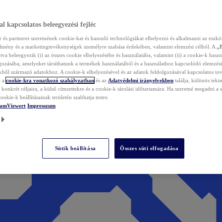
l kapcsolatos beleegyezési fejléc
és partnerei szeretnének cookie-kat és hasonló technológiákat elhelyezni és alkalmazni az eszkö
élmény és a marketingtevékenységek személyre szabása érdekében, valamint elemzési célból. A
„
tva beleegyezik (i) az összes cookie elhelyezésébe és használatába, valamint (ii) a cookie-k haszn
gozásába, amelyeket társíthatunk a termékek használatából és a használathoz kapcsolódó elemzési
ből származó adatokhoz. A cookie-k elhelyezésével és az adatok feldolgozásával kapcsolatos to
t a
cookie-kra vonatkozó szabályzatban
és az
Adatvédelmi irányelvekben
találja, különös tekin
konkrét céljaira, a külső címzettekre és a cookie-k tárolási időtartamára. Ha szeretné megadni a saj
ookie-k beállításainak területén szabhatja testre.
TeamViewert
Impresszum
Sütik beállítása
Összes süti elfogadása