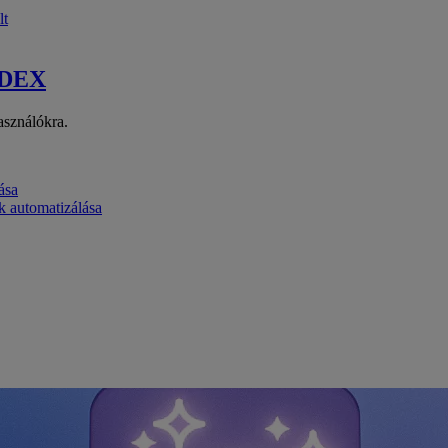
lt
 DEX
asználókra.
ása
k automatizálása