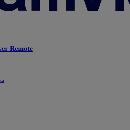
er Remote
ása