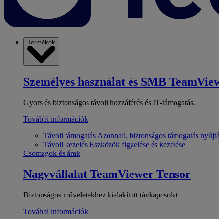
Termékek
Személyes használat és SMB
TeamView
Gyors és biztonságos távoli hozzáférés és IT-támogatás.
További információk
Távoli támogatás
Azonnali, biztonságos támogatás nyújt
Távoli kezelés
Eszközök figyelése és kezelése
Csomagok és árak
Nagyvállalat
TeamViewer Tensor
Biztonságos műveletekhez kialakított távkapcsolat.
További információk