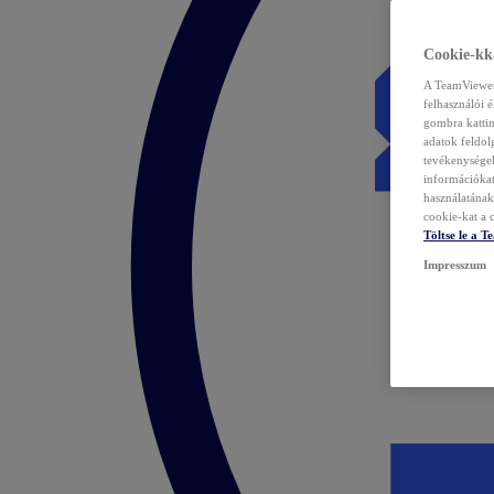
Cookie-kka
A TeamViewer 
felhasználói 
gombra kattin
adatok feldol
tevékenységek
információka
használatának 
cookie-kat a c
Töltse le a 
Impresszum