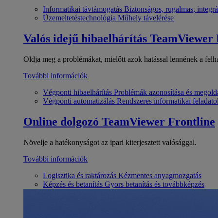
Informatikai távtámogatás
Biztonságos, rugalmas, integrá
Üzemeltetéstechnológia
Műhely távelérése
Valós idejű hibaelhárítás
TeamViewer
Oldja meg a problémákat, mielőtt azok hatással lennének a felh
További információk
Végponti hibaelhárítás
Problémák azonosítása és megold
Végponti automatizálás
Rendszeres informatikai feladato
Online dolgozó
TeamViewer Frontline
Növelje a hatékonyságot az ipari kiterjesztett valósággal.
További információk
Logisztika és raktározás
Kézmentes anyagmozgatás
Képzés és betanítás
Gyors betanítás és továbbképzés