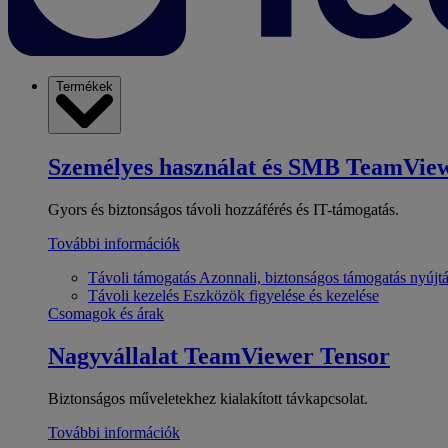
Termékek
Személyes használat és SMB
TeamView
Gyors és biztonságos távoli hozzáférés és IT-támogatás.
További információk
Távoli támogatás
Azonnali, biztonságos támogatás nyújt
Távoli kezelés
Eszközök figyelése és kezelése
Csomagok és árak
Nagyvállalat
TeamViewer Tensor
Biztonságos műveletekhez kialakított távkapcsolat.
További információk