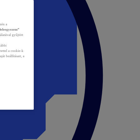
zén a
Beleegyezem”
álatával gyűjtött
vábbi
tettel a cookie-k
át beállításait, a