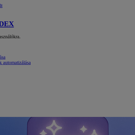
lt
 DEX
asználókra.
ása
k automatizálása