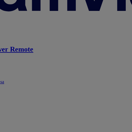
er Remote
ása