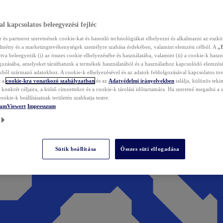
l kapcsolatos beleegyezési fejléc
és partnerei szeretnének cookie-kat és hasonló technológiákat elhelyezni és alkalmazni az eszkö
élmény és a marketingtevékenységek személyre szabása érdekében, valamint elemzési célból. A
„
tva beleegyezik (i) az összes cookie elhelyezésébe és használatába, valamint (ii) a cookie-k haszn
gozásába, amelyeket társíthatunk a termékek használatából és a használathoz kapcsolódó elemzési
ből származó adatokhoz. A cookie-k elhelyezésével és az adatok feldolgozásával kapcsolatos to
t a
cookie-kra vonatkozó szabályzatban
és az
Adatvédelmi irányelvekben
találja, különös tekin
konkrét céljaira, a külső címzettekre és a cookie-k tárolási időtartamára. Ha szeretné megadni a saj
ookie-k beállításainak területén szabhatja testre.
TeamViewert
Impresszum
Sütik beállítása
Összes süti elfogadása