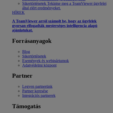
Sikertörténetek
Tekintse meg a TeamViewer ügyfelei
által elért eredményeket.
HÍREK
A TeamViewer arról számolt be, hogy az ügyfelek
gyorsan elfogadták mesterséges intelligencia alapú
ajánlatukat.
Forrásanyagok
Blog
Sikertörténetek
Események és webináriumok
Adatvédelmi központ
Partner
Legyen partnerünk
Partner keresése
Integrációs partnerek
Támogatás