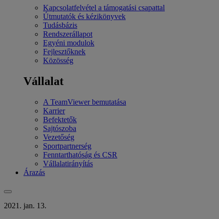
Kapcsolatfelvétel a támogatási csapattal
Útmutatók és kézikönyvek
Tudásbázis
Rendszerállapot
Egyéni modulok
Fejlesztőknek
Közösség
Vállalat
A TeamViewer bemutatása
Karrier
Befektetők
Sajtószoba
Vezetőség
Sportpartnerség
Fenntarthatóság és CSR
Vállalatirányítás
Árazás
2021. jan. 13.