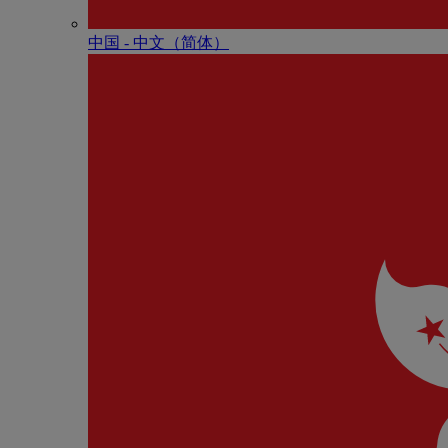
中国 - 中⽂（简体）