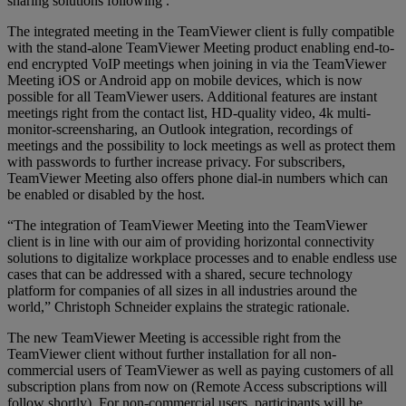
sharing solutions following .”
The integrated meeting in the TeamViewer client is fully compatible
with the stand-alone TeamViewer Meeting product enabling end-to-
end encrypted VoIP meetings when joining in via the TeamViewer
Meeting iOS or Android app on mobile devices, which is now
possible for all TeamViewer users. Additional features are instant
meetings right from the contact list, HD-quality video, 4k multi-
monitor-screensharing, an Outlook integration, recordings of
meetings and the possibility to lock meetings as well as protect them
with passwords to further increase privacy. For subscribers,
TeamViewer Meeting also offers phone dial-in numbers which can
be enabled or disabled by the host.
“The integration of TeamViewer Meeting into the TeamViewer
client is in line with our aim of providing horizontal connectivity
solutions to digitalize workplace processes and to enable endless use
cases that can be addressed with a shared, secure technology
platform for companies of all sizes in all industries around the
world,” Christoph Schneider explains the strategic rationale.
The new TeamViewer Meeting is accessible right from the
TeamViewer client without further installation for all non-
commercial users of TeamViewer as well as paying customers of all
subscription plans from now on (Remote Access subscriptions will
follow shortly). For non-commercial users, participants will be