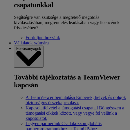
csapatunkkal
Segítségre van szüksége a megfelelő megoldás
kiválasztásában, megrendelés leadásában vagy licencének
frissítésében?
Forduljon hozzánk
Vállalatok számára
Forrásanyagok
További tájékoztatás a TeamViewer
kapcsán
A TeamViewer bemutatása
Emberek, helyek és dolgok
biztonságos összekapcsolása.
Kapcsolatfelvétel a támogatási csapattal
Böngésszen a
támogatási cikkek között, vagy vegye fel velünk a
kapcsolatot.
Legyen partnerünk
Csatlakozzon globális
partnerprogramunkhoz, a TeamUP-hoz.