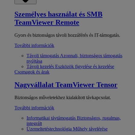
Személyes használat és SMB
TeamViewer Remote
Gyors és biztonságos távoli hozzáférés és IT-támogatás.
További információk
Távoli támogatás
Azonnali, biztonságos támogatás
nyújtása
Távoli kezelés
Eszközök figyelése és kezelése
Csomagok és árak
Nagyvállalat
TeamViewer Tensor
Biztonságos műveletekhez kialakított távkapcsolat.
További információk
Informatikai távtámogatás
Biztonságos, rugalmas,
integrált
Üzemeltetéstechnológia
Műhely távelérése