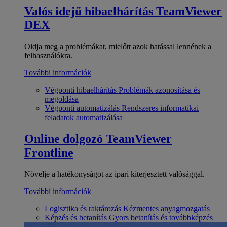
Valós idejű hibaelhárítás
TeamViewer
DEX
Oldja meg a problémákat, mielőtt azok hatással lennének a
felhasználókra.
További információk
Végponti hibaelhárítás
Problémák azonosítása és
megoldása
Végponti automatizálás
Rendszeres informatikai
feladatok automatizálása
Online dolgozó
TeamViewer
Frontline
Növelje a hatékonyságot az ipari kiterjesztett valósággal.
További információk
Logisztika és raktározás
Kézmentes anyagmozgatás
Képzés és betanítás
Gyors betanítás és továbbképzés