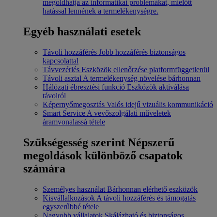
megoldhatja az informatikai problémákat, mielőtt
hatással lennének a termelékenységre.
Egyéb használati esetek
Távoli hozzáférés
Jobb hozzáférés biztonságos
kapcsolattal
Távvezérlés
Eszközök ellenőrzése platformfüggetlenül
Távoli asztal
A termelékenység növelése bárhonnan
Hálózati ébresztési funkció
Eszközök aktiválása
távolról
Képernyőmegosztás
Valós idejű vizuális kommunikáció
Smart Service
A vevőszolgálati műveletek
áramvonalassá tétele
Szükségesség szerint
Népszerű
megoldások különböző csapatok
számára
Személyes használat
Bárhonnan elérhető eszközök
Kisvállalkozások
A távoli hozzáférés és támogatás
egyszerűbbé tétele
Nagyobb vállalatok
Skálázható és biztonságos