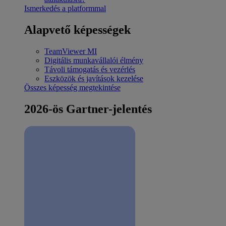
Ismerkedés a platformmal
Alapvető képességek
TeamViewer MI
Digitális munkavállalói élmény
Távoli támogatás és vezérlés
Eszközök és javítások kezelése
Összes képesség megtekintése
2026-ös Gartner-jelentés