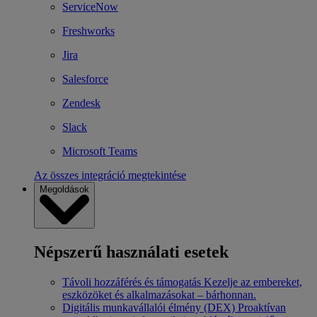
ServiceNow
Freshworks
Jira
Salesforce
Zendesk
Slack
Microsoft Teams
Az összes integráció megtekintése
Megoldások
Népszerű használati esetek
Távoli hozzáférés és támogatás
Kezelje az embereket,
eszközöket és alkalmazásokat – bárhonnan.
Digitális munkavállalói élmény (DEX)
Proaktívan