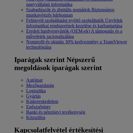
nagyvállalati informatika
Szabadúszók és digitális nomádok
Biztonságos
munkavégzés bárhonnan
Felügyelt szolgáltatást nyújtó szolgáltatók
Ügyfelek
informatikai rendszerének kezelése és karbantartása
Eredeti hardvergyártók (OEM-ek)
A támogatás és a
műveletek racionalizálása
Nonprofit és oktatás
30% kedvezmény a TeamViewer
technológiára
Iparágak szerint
Népszerű
megoldások iparágak szerint
Autóipar
Mezőgazdaság
Logisztika
Gyártás
Kiskereskedelem
Egészségügy
Banki és pénzügyi tevékenység
Közszféra
Kapcsolatfelvétel értékesítési