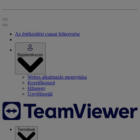
Az értékesítési csapat felkeresése
Bejelentkezés
Webes alkalmazás megnyitása
Kezelőkonzol
Hibajegy
Ügyfélportál
Termékek