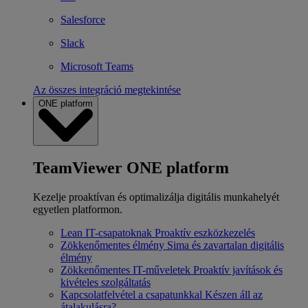
Salesforce
Slack
Microsoft Teams
Az összes integráció megtekintése
ONE platform
TeamViewer ONE platform
Kezelje proaktívan és optimalizálja digitális munkahelyét
egyetlen platformon.
Lean IT-csapatoknak
Proaktív eszközkezelés
Zökkenőmentes élmény
Sima és zavartalan digitális
élmény
Zökkenőmentes IT-műveletek
Proaktív javítások és
kivételes szolgáltatás
Kapcsolatfelvétel a csapatunkkal
Készen áll az
átalakulásra?