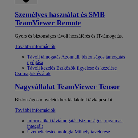
Személyes használat és SMB
TeamViewer Remote
Gyors és biztonságos távoli hozzáférés és IT-támogatás.
További információk
Távoli támogatás
Azonnali, biztonságos támogatás
nyújtása
Távoli kezelés
Eszközök figyelése és kezelése
Csomagok és árak
Nagyvállalat
TeamViewer Tensor
Biztonságos műveletekhez kialakított távkapcsolat.
További információk
Informatikai távtámogatás
Biztonságos, rugalmas,
integrált
Üzemeltetéstechnológia
Műhely távelérése