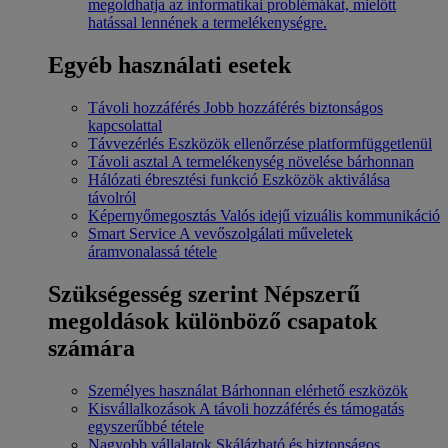
megoldhatja az informatikai problémákat, mielőtt
hatással lennének a termelékenységre.
Egyéb használati esetek
Távoli hozzáférés
Jobb hozzáférés biztonságos
kapcsolattal
Távvezérlés
Eszközök ellenőrzése platformfüggetlenül
Távoli asztal
A termelékenység növelése bárhonnan
Hálózati ébresztési funkció
Eszközök aktiválása
távolról
Képernyőmegosztás
Valós idejű vizuális kommunikáció
Smart Service
A vevőszolgálati műveletek
áramvonalassá tétele
Szükségesség szerint
Népszerű
megoldások különböző csapatok
számára
Személyes használat
Bárhonnan elérhető eszközök
Kisvállalkozások
A távoli hozzáférés és támogatás
egyszerűbbé tétele
Nagyobb vállalatok
Skálázható és biztonságos