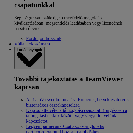
csapatunkkal
Segítségre van szüksége a megfelelő megoldás
kiválasztásában, megrendelés leadásában vagy licencének
frissítésében?
Forduljon hozzánk
Vállalatok számára
Forrásanyagok
További tájékoztatás a TeamViewer
kapcsán
A TeamViewer bemutatása
Emberek, helyek és dolgok
biztonságos összekapcsolása.
Kapcsolatfelvétel a támogatási csapattal
Böngésszen a
támogatási cikkek között, vagy vegye fel velünk a
kapcsolatot.
Legyen partnerünk
Csatlakozzon globális
partnerprogramunkhoz, a TeamUP-hoz.