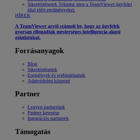
Sikertörténetek
Tekintse meg a TeamViewer ügyfelei
által elért eredményeket.
HÍREK
A TeamViewer arról számolt be, hogy az ügyfelek
gyorsan elfogadták mesterséges intelligencia alapú
ajánlatukat.
Forrásanyagok
Blog
Sikertörténetek
Események és webináriumok
Adatvédelmi központ
Partner
Legyen partnerünk
Partner keresése
Integrációs partnerek
Támogatás