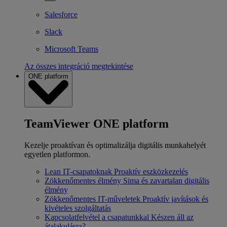
Salesforce
Slack
Microsoft Teams
Az összes integráció megtekintése
ONE platform
TeamViewer ONE platform
Kezelje proaktívan és optimalizálja digitális munkahelyét
egyetlen platformon.
Lean IT-csapatoknak
Proaktív eszközkezelés
Zökkenőmentes élmény
Sima és zavartalan digitális
élmény
Zökkenőmentes IT-műveletek
Proaktív javítások és
kivételes szolgáltatás
Kapcsolatfelvétel a csapatunkkal
Készen áll az
átalakulásra?