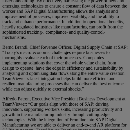
faster onboarding. By effectively harnessing the power of new and
emerging technologies to ensure a constant flow of data between the
worker and SAP Digital Manufacturing allows the analysis and
improvement of processes, improved visibility, and the ability to
track and enhance performance. In addition to operational benefits,
heavily regulated industries like manufacturing can profit from the
sophisticated tracking-, compliance- and quality-control-
mechanisms.
Bernd Brandl, Chief Revenue Officer, Digital Supply Chain at SAP:
“Today’s macro-economic challenges require businesses to
thoroughly evaluate each of their processes. Companies
implementing solutions that cover the whole value chain, from
design to operate, have the edge in efficiency and sustainability by
analyzing and optimizing data flows along the entire value creation.
TeamViewer’s latest integration helps build more efficient and
resilient manufacturing processes that can deliver the best outcome
while can adjust quickly to external shocks.”
Alfredo Patron, Executive Vice President Business Development at
TeamViewer: “Our goals align with those of SAP; driving
innovation, supporting workers skills, increasing productivity and
growth in the manufacturing industry through cutting-edge
technologies. With the integration of Frontline into SAP Digital
Manufacturing we are able to deliver an end-to-end AR platform for