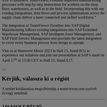
SAP’s customers. TeamViewer Frontline improves manufacturing
processes with step-by-step instructions for workers on the shop
floor, warehouses, as well as in the field. Incorporating this with our
existing integrations, data flows and process optimizations across the
supply chain deliver a more connected and skilled workforce.”
The integration of TeamViewer Frontline into SAP Digital
Manufacturing follows existing integrations into SAP Extended
Warehouse Management, SAP Intelligent Asset Management, and
SAP Field Service Management and provides the latest integration
to cover every business process from design to operate.
Visit us at Hannover Messe 2023 in Hall 15, Stand H51 to
experience our solutions and join our presentation at SAP’s stand on
th
April 17
at 15:30 CET in Hall 15, Stand E17.
Kérjük, válassza ki a régiót
A terület kiválasztása megváltoztatja a teamviewer.com nyelvét
és/vagy tartalmát
JAVASOLT RÉGIÓ