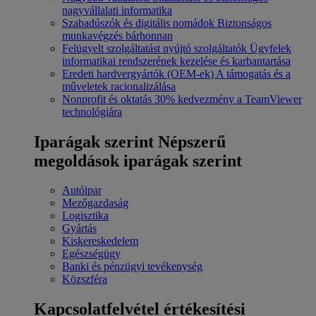
nagyvállalati informatika
Szabadúszók és digitális nomádok
Biztonságos
munkavégzés bárhonnan
Felügyelt szolgáltatást nyújtó szolgáltatók
Ügyfelek
informatikai rendszerének kezelése és karbantartása
Eredeti hardvergyártók (OEM-ek)
A támogatás és a
műveletek racionalizálása
Nonprofit és oktatás
30% kedvezmény a TeamViewer
technológiára
Iparágak szerint
Népszerű
megoldások iparágak szerint
Autóipar
Mezőgazdaság
Logisztika
Gyártás
Kiskereskedelem
Egészségügy
Banki és pénzügyi tevékenység
Közszféra
Kapcsolatfelvétel értékesítési