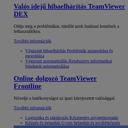
Valós idejű hibaelhárítás
TeamViewer
DEX
Oldja meg a problémákat, mielőtt azok hatással lennének a
felhasználókra.
További információk
Végponti hibaelhárítás
Problémák azonosítása és
megoldása
Végponti automatizálás
Rendszeres informatikai
feladatok automatizálása
Online dolgozó
TeamViewer
Frontline
Növelje a hatékonyságot az ipari kiterjesztett valósággal.
További információk
Logisztika és raktározás
Kézmentes anyagmozgatás
Képzés és betanítás
Gyors betanítás és továbbképzés