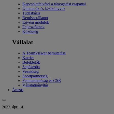
Kapcsolatfelvétel a támogatási csapattal
Útmutatók és kézikönyvek
Tudásbázis
Rendszerállapot
Egyéni modulok
Fejlesztőknek
Közösség
Vállalat
A TeamViewer bemutatása
Karrier
Befektetők
Sajtószoba
Vezetőség
Sportpartnerség
Fenntarthatóság és CSR
Vállalatirányítás
Árazás
2023. ápr. 14.