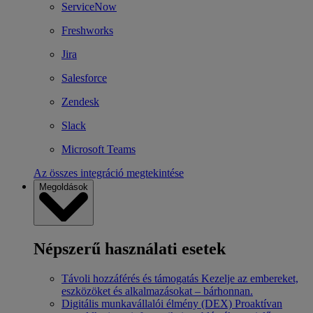
ServiceNow
Freshworks
Jira
Salesforce
Zendesk
Slack
Microsoft Teams
Az összes integráció megtekintése
Megoldások
Népszerű használati esetek
Távoli hozzáférés és támogatás
Kezelje az embereket,
eszközöket és alkalmazásokat – bárhonnan.
Digitális munkavállalói élmény (DEX)
Proaktívan