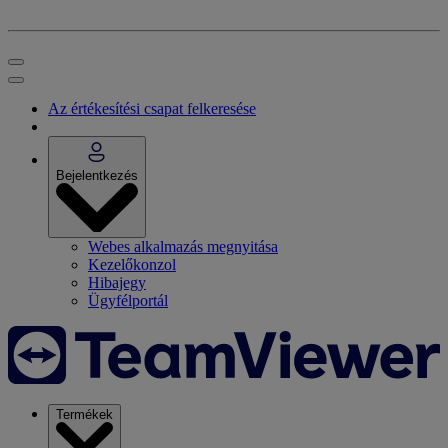
Az értékesítési csapat felkeresése
Bejelentkezés
Webes alkalmazás megnyitása
Kezelőkonzol
Hibajegy
Ügyfélportál
Termékek