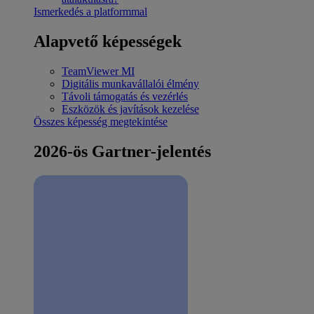
Ismerkedés a platformmal
Alapvető képességek
TeamViewer MI
Digitális munkavállalói élmény
Távoli támogatás és vezérlés
Eszközök és javítások kezelése
Összes képesség megtekintése
2026-ös Gartner-jelentés